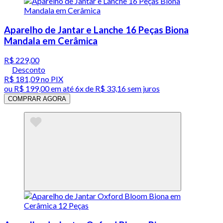
Aparelho de Jantar e Lanche 16 Peças Biona
Mandala em Cerâmica
R$ 229,00
Desconto
R$ 181,09
no PIX
ou
R$ 199,00
em até
6x de R$ 33,16 sem juros
COMPRAR AGORA