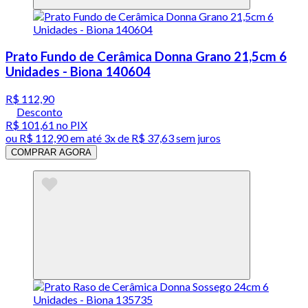
Prato Fundo de Cerâmica Donna Grano 21,5cm 6
Unidades - Biona 140604
R$ 112,90
Desconto
R$ 101,61
no PIX
ou
R$ 112,90
em até
3x de R$ 37,63 sem juros
COMPRAR AGORA