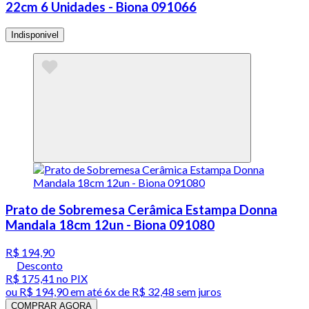
22cm 6 Unidades - Biona 091066
Indisponivel
Prato de Sobremesa Cerâmica Estampa Donna
Mandala 18cm 12un - Biona 091080
R$ 194,90
Desconto
R$ 175,41
no PIX
ou
R$ 194,90
em até
6x de R$ 32,48 sem juros
COMPRAR AGORA