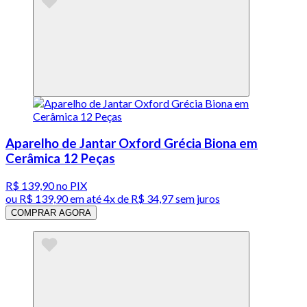
Aparelho de Jantar Oxford Grécia Biona em
Cerâmica 12 Peças
R$ 139,90
no PIX
ou
R$ 139,90
em até
4x de R$ 34,97 sem juros
COMPRAR AGORA