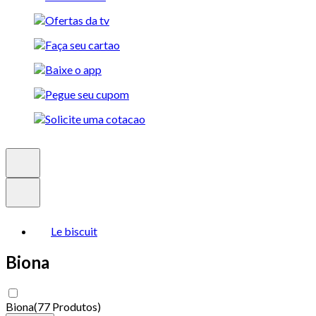
Le biscuit
Biona
Biona
(
77 Produtos
)