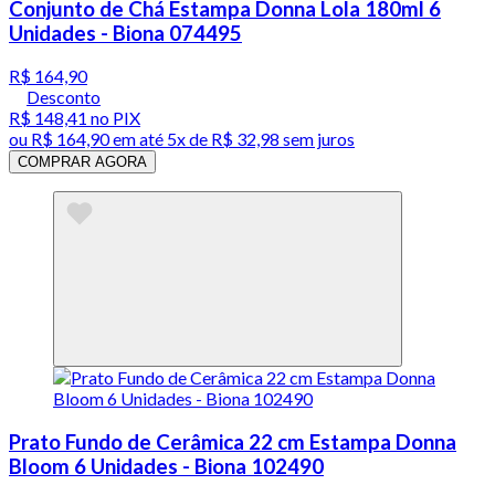
Conjunto de Chá Estampa Donna Lola 180ml 6
Unidades - Biona 074495
R$ 164,90
Desconto
R$ 148,41
no PIX
ou
R$ 164,90
em até
5x de R$ 32,98 sem juros
COMPRAR AGORA
Prato Fundo de Cerâmica 22 cm Estampa Donna
Bloom 6 Unidades - Biona 102490