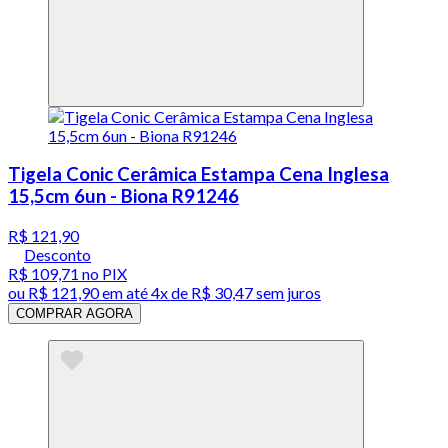
Tigela Conic Cerâmica Estampa Cena Inglesa
15,5cm 6un - Biona R91246
R$ 121,90
Desconto
R$ 109,71
no PIX
ou
R$ 121,90
em até
4x de R$ 30,47 sem juros
COMPRAR AGORA