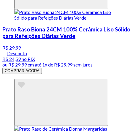
Prato Raso Biona 24CM 100% Cerâmica Liso Sólido
para Refeições Diárias Verde
R$ 29,99
Desconto
R$ 24,59
no PIX
ou
R$ 29,99
em até 1x de
R$ 29,99
sem juros
COMPRAR AGORA