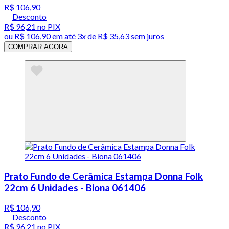
R$ 106,90
Desconto
R$ 96,21
no PIX
ou
R$ 106,90
em até
3x de R$ 35,63 sem juros
COMPRAR AGORA
Prato Fundo de Cerâmica Estampa Donna Folk
22cm 6 Unidades - Biona 061406
R$ 106,90
Desconto
R$ 96,21
no PIX