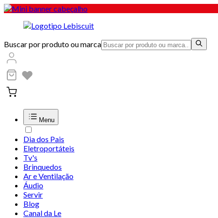
Buscar por produto ou marca
Menu
Dia dos Pais
Eletroportáteis
Tv's
Brinquedos
Ar e Ventilação
Áudio
Servir
Blog
Canal da Le