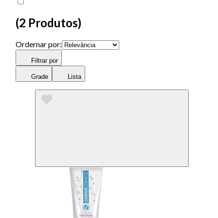
(
2 Produtos
)
Ordernar por:
Filtrar por
Grade
Lista