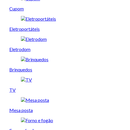
Cupom
Eletroportáteis
Eletrodom
Brinquedos
TV
Mesa posta