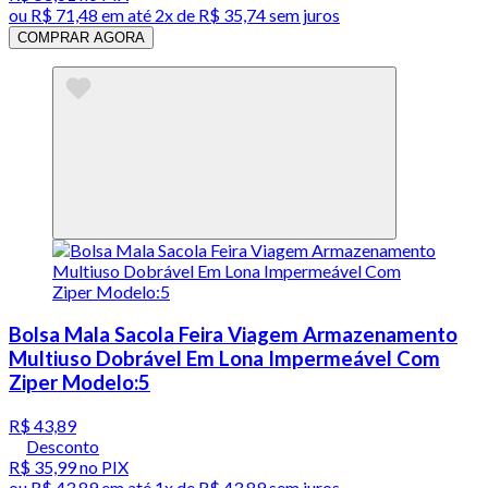
ou
R$ 71,48
em até
2x de R$ 35,74 sem juros
COMPRAR AGORA
Bolsa Mala Sacola Feira Viagem Armazenamento
Multiuso Dobrável Em Lona Impermeável Com
Ziper Modelo:5
R$ 43,89
Desconto
R$ 35,99
no PIX
ou
R$ 43,89
em até 1x de
R$ 43,89
sem juros