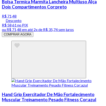
Bolsa Termica Marmita Lancheira Multiuso Alça
Dois Compartimentos Cor:preto
R$ 71,48
Desconto
R$ 58,61
no PIX
ou
R$ 71,48
em até
2x de R$ 35,74 sem juros
COMPRAR AGORA
Hand Grip Exercitador De Mão Fortalecimento
Muscular Treinamento Pesado Fitness Cor:azul