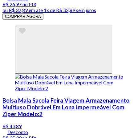
R$ 26,97
no PIX
ou
R$ 32,89
em até 1x de
R$ 32,89
sem juros
COMPRAR AGORA
Bolsa Mala Sacola Feira Viagem Armazenamento
Multiuso Dobrável Em Lona Impermeável Com
Ziper Modelo:2
R$ 43,89
Desconto
R$ 35,99
no PIX