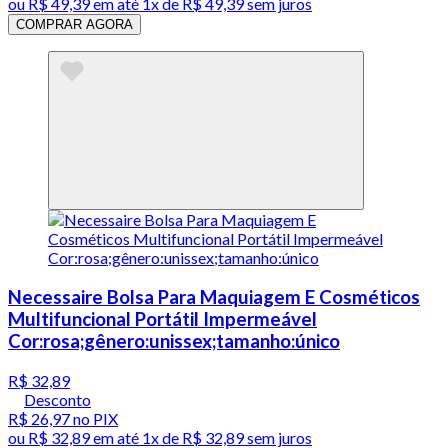
ou
R$ 49,39
em até 1x de
R$ 49,39
sem juros
COMPRAR AGORA
Necessaire Bolsa Para Maquiagem E Cosméticos
Multifuncional Portátil Impermeável
Cor:rosa;gênero:unissex;tamanho:único
R$ 32,89
Desconto
R$ 26,97
no PIX
ou
R$ 32,89
em até 1x de
R$ 32,89
sem juros