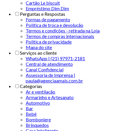
Cartão Le biscuit
Empréstimo Dim Dim
Perguntas e Respostas
Formas de pagamento
Política de troca e devolução
Termos e condições - retirada na Loja
Termos de compras internacionais
Politica de privacidade
Mapa do site
Serviços ao cliente
WhatsApp | (21) 97971-2181
Central de atendimento
Canal Confidencial
Assessoria de Imprensa |
paula@agenciaamais.com.br
Categorias
Ar e ventilação
Armarinho e Artesanato
Automotivo
Bar
Bebê
Bomboniere
Brinquedos
Casa Inteligente