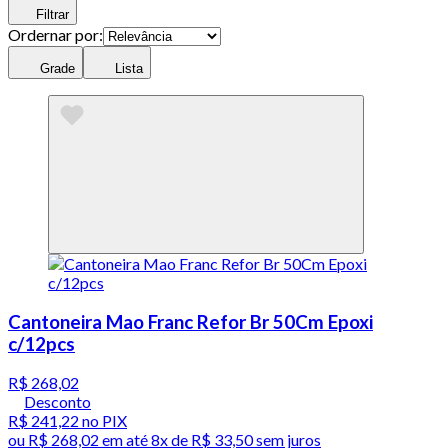
Filtrar
Ordernar por:
Grade
Lista
Cantoneira Mao Franc Refor Br 50Cm Epoxi
c/12pcs
R$ 268,02
Desconto
R$ 241,22
no PIX
ou
R$ 268,02
em até
8x de R$ 33,50 sem juros