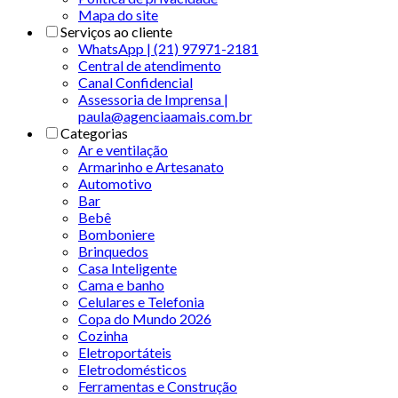
Mapa do site
Serviços ao cliente
WhatsApp | (21) 97971-2181
Central de atendimento
Canal Confidencial
Assessoria de Imprensa |
paula@agenciaamais.com.br
Categorias
Ar e ventilação
Armarinho e Artesanato
Automotivo
Bar
Bebê
Bomboniere
Brinquedos
Casa Inteligente
Cama e banho
Celulares e Telefonia
Copa do Mundo 2026
Cozinha
Eletroportáteis
Eletrodomésticos
Ferramentas e Construção