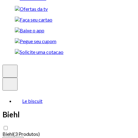
Le biscuit
Biehl
Biehl
(
3 Produtos
)