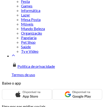
Festa
Games
Informática
Lazer
Mesa Posta
Móveis
Mundo Beleza
Organização
Papelaria
Pet Shop
Saúde
Tv e Vídeo
Política de privacidade
Termos de uso
Baixe o app
Siga-nos nas mídias sociais