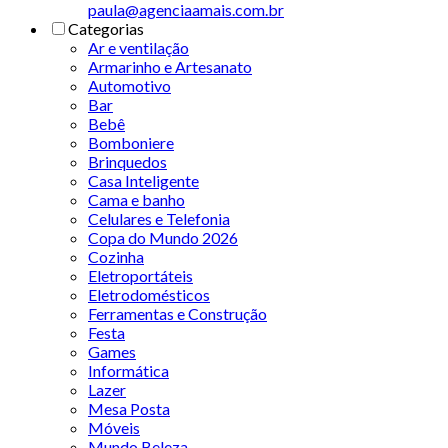
paula@agenciaamais.com.br
Categorias
Ar e ventilação
Armarinho e Artesanato
Automotivo
Bar
Bebê
Bomboniere
Brinquedos
Casa Inteligente
Cama e banho
Celulares e Telefonia
Copa do Mundo 2026
Cozinha
Eletroportáteis
Eletrodomésticos
Ferramentas e Construção
Festa
Games
Informática
Lazer
Mesa Posta
Móveis
Mundo Beleza