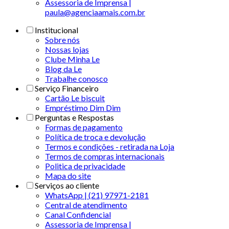
Assessoria de Imprensa |
paula@agenciaamais.com.br
Institucional
Sobre nós
Nossas lojas
Clube Minha Le
Blog da Le
Trabalhe conosco
Serviço Financeiro
Cartão Le biscuit
Empréstimo Dim Dim
Perguntas e Respostas
Formas de pagamento
Política de troca e devolução
Termos e condições - retirada na Loja
Termos de compras internacionais
Politica de privacidade
Mapa do site
Serviços ao cliente
WhatsApp | (21) 97971-2181
Central de atendimento
Canal Confidencial
Assessoria de Imprensa |