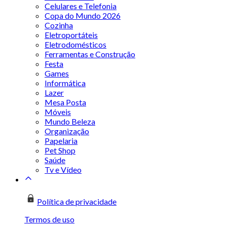
Celulares e Telefonia
Copa do Mundo 2026
Cozinha
Eletroportáteis
Eletrodomésticos
Ferramentas e Construção
Festa
Games
Informática
Lazer
Mesa Posta
Móveis
Mundo Beleza
Organização
Papelaria
Pet Shop
Saúde
Tv e Vídeo
Política de privacidade
Termos de uso