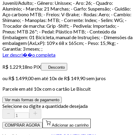
Juvenil/Adulto; - Gênero: Unissex; - Aro: 26; - Quadro:
Aluminio; - Marcha: 21 Marchas; - Garfo: Suspensão; - Guidão:
Aço carbono MTB; - Freios: V-Brake; - Rodas: Aero; - Cambio:
Shimano; - Manoplas: MTB; - Corrente: Index; - Selim: WG; -
Trocador de marcha: Grip -Shift; - Pedivela: Importado; -
Pneus: MTB 26"; - Pedal: Plástico MTB; - Conteúdo da
Embalagem: 01 Bicicleta, manual de Instruções; - Dimensões da
embalagem (AxLxP): 109 x 68 x 165cm; - Peso: 15,9kg; -
Garantia: 3 meses; ;
Ler descri��o completa
R$ 1.229,18
no PIX
Desconto
ou
R$ 1.499,00
em até
10x de R$ 149,90 sem juros
Parcele em até
10
x com o cartão
Le Biscuit
Ver mais formas de pagamento
Selecione ou digite a quantidade desejada
COMPRAR AGORA
Adicionar ao carrinho