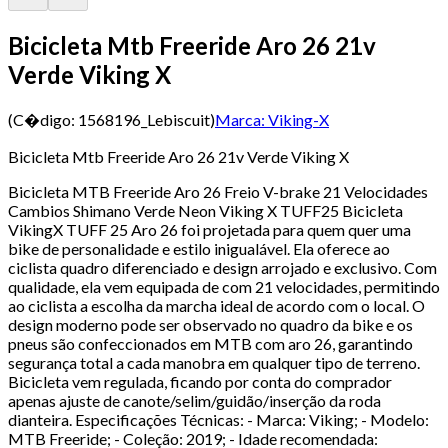
Bicicleta Mtb Freeride Aro 26 21v
Verde Viking X
(C�digo:
1568196_Lebiscuit
)
Marca:
Viking-X
Bicicleta Mtb Freeride Aro 26 21v Verde Viking X
Bicicleta MTB Freeride Aro 26 Freio V-brake 21 Velocidades
Cambios Shimano Verde Neon Viking X TUFF25 Bicicleta
VikingX TUFF 25 Aro 26 foi projetada para quem quer uma
bike de personalidade e estilo inigualável. Ela oferece ao
ciclista quadro diferenciado e design arrojado e exclusivo. Com
qualidade, ela vem equipada de com 21 velocidades, permitindo
ao ciclista a escolha da marcha ideal de acordo com o local. O
design moderno pode ser observado no quadro da bike e os
pneus são confeccionados em MTB com aro 26, garantindo
segurança total a cada manobra em qualquer tipo de terreno.
Bicicleta vem regulada, ficando por conta do comprador
apenas ajuste de canote/selim/guidão/inserção da roda
dianteira. Especificações Técnicas: - Marca: Viking; - Modelo:
MTB Freeride; - Coleção: 2019; - Idade recomendada: