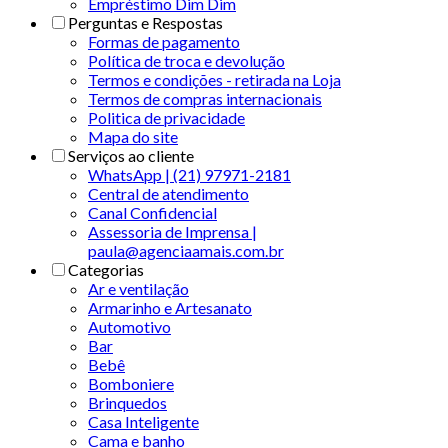
Empréstimo Dim Dim
Perguntas e Respostas
Formas de pagamento
Política de troca e devolução
Termos e condições - retirada na Loja
Termos de compras internacionais
Politica de privacidade
Mapa do site
Serviços ao cliente
WhatsApp | (21) 97971-2181
Central de atendimento
Canal Confidencial
Assessoria de Imprensa |
paula@agenciaamais.com.br
Categorias
Ar e ventilação
Armarinho e Artesanato
Automotivo
Bar
Bebê
Bomboniere
Brinquedos
Casa Inteligente
Cama e banho