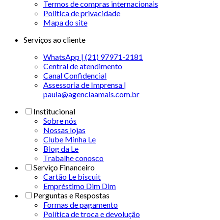
Termos de compras internacionais
Politica de privacidade
Mapa do site
Serviços ao cliente
WhatsApp | (21) 97971-2181
Central de atendimento
Canal Confidencial
Assessoria de Imprensa |
paula@agenciaamais.com.br
Institucional
Sobre nós
Nossas lojas
Clube Minha Le
Blog da Le
Trabalhe conosco
Serviço Financeiro
Cartão Le biscuit
Empréstimo Dim Dim
Perguntas e Respostas
Formas de pagamento
Política de troca e devolução