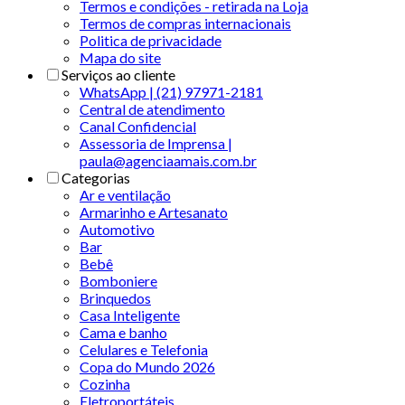
Termos e condições - retirada na Loja
Termos de compras internacionais
Politica de privacidade
Mapa do site
Serviços ao cliente
WhatsApp | (21) 97971-2181
Central de atendimento
Canal Confidencial
Assessoria de Imprensa |
paula@agenciaamais.com.br
Categorias
Ar e ventilação
Armarinho e Artesanato
Automotivo
Bar
Bebê
Bomboniere
Brinquedos
Casa Inteligente
Cama e banho
Celulares e Telefonia
Copa do Mundo 2026
Cozinha
Eletroportáteis