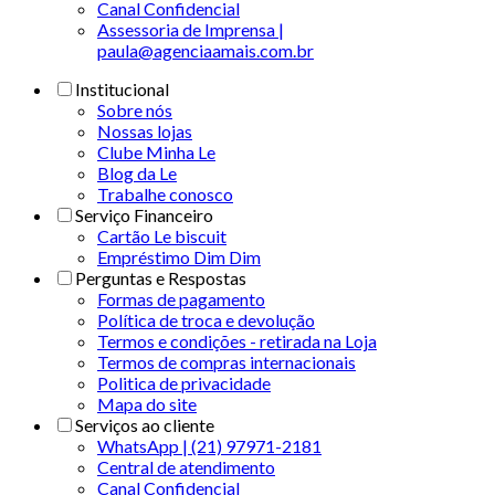
Canal Confidencial
Assessoria de Imprensa |
paula@agenciaamais.com.br
Institucional
Sobre nós
Nossas lojas
Clube Minha Le
Blog da Le
Trabalhe conosco
Serviço Financeiro
Cartão Le biscuit
Empréstimo Dim Dim
Perguntas e Respostas
Formas de pagamento
Política de troca e devolução
Termos e condições - retirada na Loja
Termos de compras internacionais
Politica de privacidade
Mapa do site
Serviços ao cliente
WhatsApp | (21) 97971-2181
Central de atendimento
Canal Confidencial