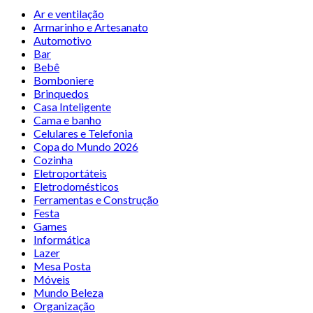
Ar e ventilação
Armarinho e Artesanato
Automotivo
Bar
Bebê
Bomboniere
Brinquedos
Casa Inteligente
Cama e banho
Celulares e Telefonia
Copa do Mundo 2026
Cozinha
Eletroportáteis
Eletrodomésticos
Ferramentas e Construção
Festa
Games
Informática
Lazer
Mesa Posta
Móveis
Mundo Beleza
Organização