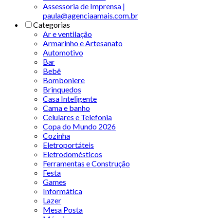
Assessoria de Imprensa |
paula@agenciaamais.com.br
Categorias
Ar e ventilação
Armarinho e Artesanato
Automotivo
Bar
Bebê
Bomboniere
Brinquedos
Casa Inteligente
Cama e banho
Celulares e Telefonia
Copa do Mundo 2026
Cozinha
Eletroportáteis
Eletrodomésticos
Ferramentas e Construção
Festa
Games
Informática
Lazer
Mesa Posta