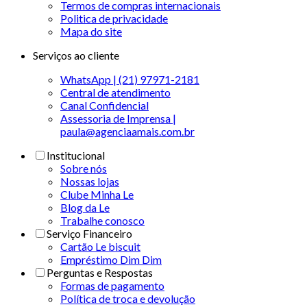
Termos de compras internacionais
Politica de privacidade
Mapa do site
Serviços ao cliente
WhatsApp | (21) 97971-2181
Central de atendimento
Canal Confidencial
Assessoria de Imprensa |
paula@agenciaamais.com.br
Institucional
Sobre nós
Nossas lojas
Clube Minha Le
Blog da Le
Trabalhe conosco
Serviço Financeiro
Cartão Le biscuit
Empréstimo Dim Dim
Perguntas e Respostas
Formas de pagamento
Política de troca e devolução