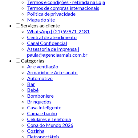
Termos e condições - retirada na Loja
Termos de compras internacionais
Politica de privacidade
Mapa do site
Serviços ao cliente
WhatsApp | (21) 97971-2181
Central de atendimento
Canal Confidencial
Assessoria de Imprensa |
paula@agenciaamais.com.br
Categorias
Ar e ventilação
Armarinho e Artesanato
Automotivo
Bar
Bebê
Bomboniere
Brinquedos
Casa Inteligente
Cama e banho
Celulares e Telefonia
Copa do Mundo 2026
Cozinha
Eletroportáteis