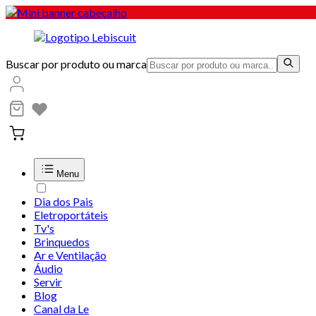
Buscar por produto ou marca
Menu
Dia dos Pais
Eletroportáteis
Tv's
Brinquedos
Ar e Ventilação
Áudio
Servir
Blog
Canal da Le