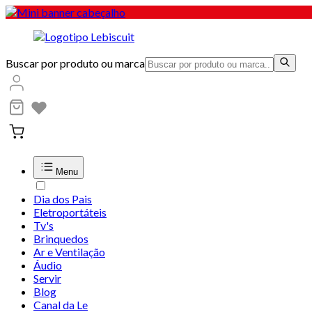
Buscar por produto ou marca
Menu
Dia dos Pais
Eletroportáteis
Tv's
Brinquedos
Ar e Ventilação
Áudio
Servir
Blog
Canal da Le