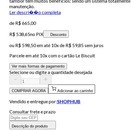
tambor tem muitos benefícios: sendo um sistema totalmente f
manutenção.
Ler descri��o completa
de
R$ 665,00
R$ 538,65
no PIX
Desconto
ou
R$ 598,50
em até
10x de R$ 59,85 sem juros
Parcele em até
10
x com o cartão
Le Biscuit
Ver mais formas de pagamento
Selecione ou digite a quantidade desejada
COMPRAR AGORA
Adicionar ao carrinho
Vendido e entregue por:
SHOPHUB
Consultar frete e prazo
Descrição do produto