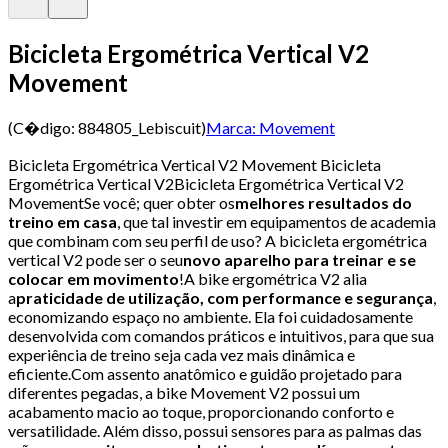
Bicicleta Ergométrica Vertical V2
Movement
(C�digo:
884805_Lebiscuit
)
Marca:
Movement
Bicicleta Ergométrica Vertical V2 Movement Bicicleta
Ergométrica Vertical V2Bicicleta Ergométrica Vertical V2
MovementSe você; quer obter os
melhores resultados do
treino em casa
, que tal investir em equipamentos de academia
que combinam com seu perfil de uso? A bicicleta ergométrica
vertical V2 pode ser o seu
novo aparelho para treinar e se
colocar em movimento
!A bike ergométrica V2 alia
a
praticidade de utilização, com performance e segurança
,
economizando espaço no ambiente. Ela foi cuidadosamente
desenvolvida com comandos práticos e intuitivos, para que sua
experiência de treino seja cada vez mais dinâmica e
eficiente.Com assento anatômico e guidão projetado para
diferentes pegadas, a bike Movement V2 possui um
acabamento macio ao toque, proporcionando conforto e
versatilidade. Além disso, possui sensores para as palmas das