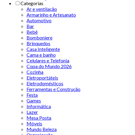
Categorias
Ar e ventilação
Armarinho e Artesanato
Automotivo
Bar
Bebê
Bomboniere
Brinquedos
Casa Inteligente
Cama e banho
Celulares e Telefonia
Copa do Mundo 2026
Cozinha
Eletroportáteis
Eletrodomésticos
Ferramentas e Construção
Festa
Games
Informática
Lazer
Mesa Posta
Móveis
Mundo Beleza
Organização