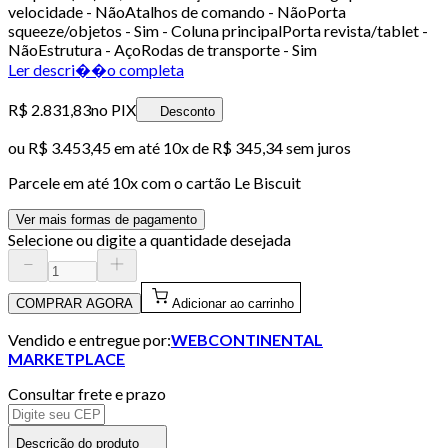
velocidade - NãoAtalhos de comando - NãoPorta
squeeze/objetos - Sim - Coluna principalPorta revista/tablet -
NãoEstrutura - AçoRodas de transporte - Sim
Ler descri��o completa
R$ 2.831,83
no PIX
Desconto
ou
R$ 3.453,45
em até
10x de R$ 345,34 sem juros
Parcele em até
10
x com o cartão
Le Biscuit
Ver mais formas de pagamento
Selecione ou digite a quantidade desejada
COMPRAR AGORA
Adicionar ao carrinho
Vendido e entregue por:
WEBCONTINENTAL
MARKETPLACE
Consultar frete e prazo
Descrição do produto