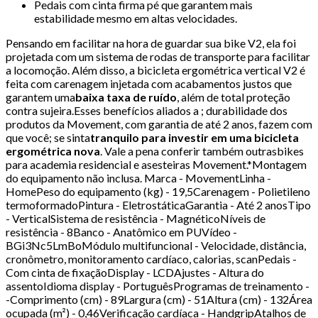
Pedais com cinta firma pé que garantem mais
estabilidade mesmo em altas velocidades.
Pensando em facilitar na hora de guardar sua bike V2, ela foi
projetada com um sistema de rodas de transporte para facilitar
a locomoção. Além disso, a bicicleta ergométrica vertical V2 é
feita com carenagem injetada com acabamentos justos que
garantem uma
baixa taxa de ruído
, além de total proteção
contra sujeira.Esses benefícios aliados a ; durabilidade dos
produtos da Movement, com garantia de até 2 anos, fazem com
que você; se sinta
tranquilo para investir em uma bicicleta
ergométrica nova
. Vale a pena conferir também outrasbikes
para academia residencial e asesteiras Movement.*Montagem
do equipamento não inclusa. Marca - MovementLinha -
HomePeso do equipamento (kg) - 19,5Carenagem - Polietileno
termoformadoPintura - EletrostáticaGarantia - Até 2 anosTipo
- VerticalSistema de resistência - MagnéticoNíveis de
resistência - 8Banco - Anatômico em PUVídeo -
BGi3Nc5LmBoMódulo multifuncional - Velocidade, distância,
cronômetro, monitoramento cardíaco, calorias, scanPedais -
Com cinta de fixaçãoDisplay - LCDAjustes - Altura do
assentoIdioma display - PortuguêsProgramas de treinamento -
-Comprimento (cm) - 89Largura (cm) - 51Altura (cm) - 132Área
ocupada (m²) - 0,46Verificação cardíaca - HandgripAtalhos de