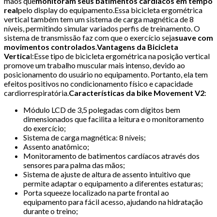
mãos que
monitoram seus batimentos cardíacos em tempo
real
pelo display do equipamento.Essa bicicleta ergométrica
vertical também tem um sistema de carga magnética de 8
níveis, permitindo simular variados perfis de treinamento. O
sistema de transmissão faz com que o exercício seja
suave com
movimentos controlados
.
Vantagens da Bicicleta
Vertica
l:Esse tipo de bicicleta ergométrica na posição vertical
promove um trabalho muscular mais intenso, devido ao
posicionamento do usuário no equipamento. Portanto, ela tem
efeitos positivos no condicionamento físico e capacidade
cardiorrespiratória.
Características da bike Movement V2
:
Módulo LCD de 3,5 polegadas com dígitos bem
dimensionados que facilita a leitura e o monitoramento
do exercício;
Sistema de carga magnética: 8 níveis;
Assento anatômico;
Monitoramento de batimentos cardíacos através dos
sensores para palma das mãos;
Sistema de ajuste de altura de assento intuitivo que
permite adaptar o equipamento a diferentes estaturas;
Porta squeeze localizado na parte frontal ao
equipamento para fácil acesso, ajudando na hidratação
durante o treino;