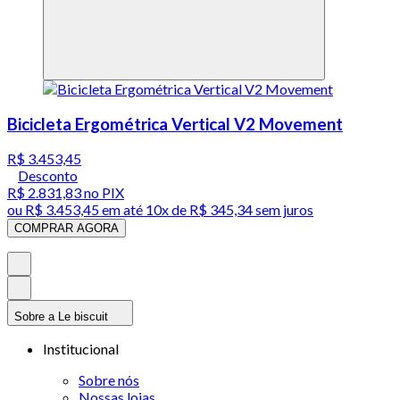
Bicicleta Ergométrica Vertical V2 Movement
R$ 3.453,45
Desconto
R$ 2.831,83
no PIX
ou
R$ 3.453,45
em até
10x de R$ 345,34 sem juros
COMPRAR AGORA
Sobre a Le biscuit
Institucional
Sobre nós
Nossas lojas