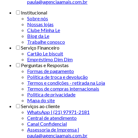
paula@agenciaamais.com.br
Institucional
Sobre nós
Nossas lojas
Clube Minha Le
Blog da Le
Trabalhe conosco
Serviço Financeiro
Cartão Le biscuit
Empréstimo Dim Dim
Perguntas e Respostas
Formas de pagamento
Política de troca e devolução
Termos e condições - retirada na Loja
Termos de compras internacionais
Politica de privacidade
Mapa do site
Serviços ao cliente
WhatsApp | (21) 97971-2181
Central de atendimento
Canal Confidencial
Assessoria de Imprensa |
paula@agenciaamais.com.br