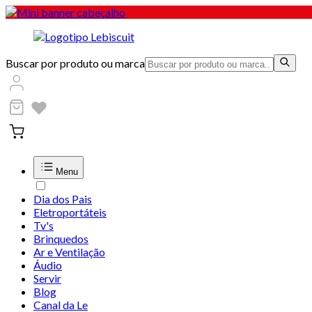
Buscar por produto ou marca
Menu
Dia dos Pais
Eletroportáteis
Tv's
Brinquedos
Ar e Ventilação
Áudio
Servir
Blog
Canal da Le