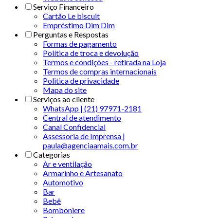
Serviço Financeiro
Cartão Le biscuit
Empréstimo Dim Dim
Perguntas e Respostas
Formas de pagamento
Política de troca e devolução
Termos e condições - retirada na Loja
Termos de compras internacionais
Politica de privacidade
Mapa do site
Serviços ao cliente
WhatsApp | (21) 97971-2181
Central de atendimento
Canal Confidencial
Assessoria de Imprensa |
paula@agenciaamais.com.br
Categorias
Ar e ventilação
Armarinho e Artesanato
Automotivo
Bar
Bebê
Bomboniere