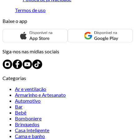
Termos de uso
Baixe o app
Siga-nos nas mídias sociais
Categorias
Ar e ventilação
Armarinho e Artesanato
Automotivo
Bar
Bebê
Bomboniere
Brinquedos
Casa Inteligente
Cama e banho