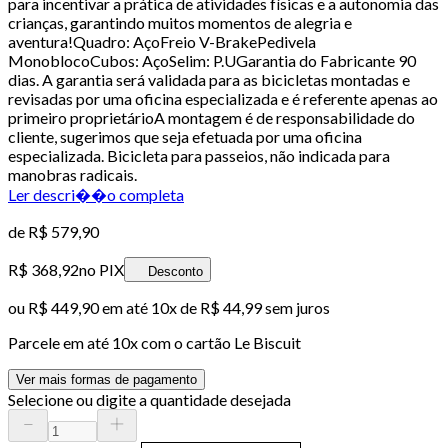
para incentivar a prática de atividades físicas e a autonomia das
crianças, garantindo muitos momentos de alegria e
aventura!Quadro: AçoFreio V-BrakePedivela
MonoblocoCubos: AçoSelim: P.UGarantia do Fabricante 90
dias. A garantia será validada para as bicicletas montadas e
revisadas por uma oficina especializada e é referente apenas ao
primeiro proprietárioA montagem é de responsabilidade do
cliente, sugerimos que seja efetuada por uma oficina
especializada. Bicicleta para passeios, não indicada para
manobras radicais.
Ler descri��o completa
de
R$ 579,90
R$ 368,92
no PIX
Desconto
ou
R$ 449,90
em até
10x de R$ 44,99 sem juros
Parcele em até
10
x com o cartão
Le Biscuit
Ver mais formas de pagamento
Selecione ou digite a quantidade desejada