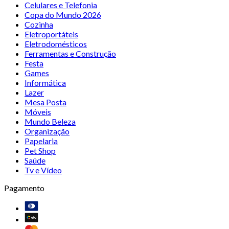
Celulares e Telefonia
Copa do Mundo 2026
Cozinha
Eletroportáteis
Eletrodomésticos
Ferramentas e Construção
Festa
Games
Informática
Lazer
Mesa Posta
Móveis
Mundo Beleza
Organização
Papelaria
Pet Shop
Saúde
Tv e Vídeo
Pagamento