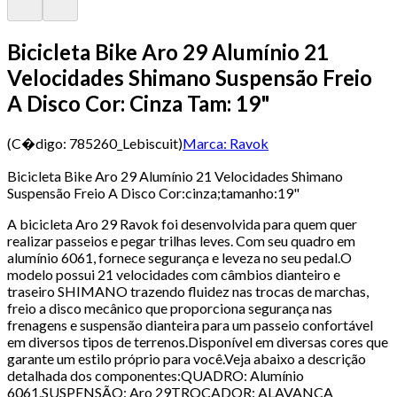
Bicicleta Bike Aro 29 Alumínio 21
Velocidades Shimano Suspensão Freio
A Disco Cor: Cinza Tam: 19"
(C�digo:
785260_Lebiscuit
)
Marca:
Ravok
Bicicleta Bike Aro 29 Alumínio 21 Velocidades Shimano
Suspensão Freio A Disco Cor:cinza;tamanho:19"
A bicicleta Aro 29 Ravok foi desenvolvida para quem quer
realizar passeios e pegar trilhas leves. Com seu quadro em
alumínio 6061, fornece segurança e leveza no seu pedal.O
modelo possui 21 velocidades com câmbios dianteiro e
traseiro SHIMANO trazendo fluidez nas trocas de marchas,
freio a disco mecânico que proporciona segurança nas
frenagens e suspensão dianteira para um passeio confortável
em diversos tipos de terrenos.Disponível em diversas cores que
garante um estilo próprio para você.Veja abaixo a descrição
detalhada dos componentes:QUADRO: Alumínio
6061.SUSPENSÃO: Aro 29TROCADOR: ALAVANCA