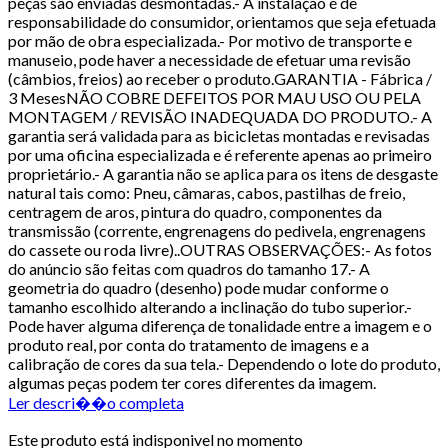
peças são enviadas desmontadas.- A instalação é de
responsabilidade do consumidor, orientamos que seja efetuada
por mão de obra especializada.- Por motivo de transporte e
manuseio, pode haver a necessidade de efetuar uma revisão
(câmbios, freios) ao receber o produto.GARANTIA - Fábrica /
3 MesesNÃO COBRE DEFEITOS POR MAU USO OU PELA
MONTAGEM / REVISÃO INADEQUADA DO PRODUTO.- A
garantia será validada para as bicicletas montadas e revisadas
por uma oficina especializada e é referente apenas ao primeiro
proprietário.- A garantia não se aplica para os itens de desgaste
natural tais como: Pneu, câmaras, cabos, pastilhas de freio,
centragem de aros, pintura do quadro, componentes da
transmissão (corrente, engrenagens do pedivela, engrenagens
do cassete ou roda livre)..OUTRAS OBSERVAÇÕES:- As fotos
do anúncio são feitas com quadros do tamanho 17.- A
geometria do quadro (desenho) pode mudar conforme o
tamanho escolhido alterando a inclinação do tubo superior.-
Pode haver alguma diferença de tonalidade entre a imagem e o
produto real, por conta do tratamento de imagens e a
calibração de cores da sua tela.- Dependendo o lote do produto,
algumas peças podem ter cores diferentes da imagem.
Ler descri��o completa
Este produto está indisponivel no momento