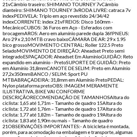
21vCâmbio traseiro: SHIMANO TOURNEY 7vCâmbio
dianteiro: SHIMANO TOURNEY 3vRODA LIVRE: catraca 7v
indexPEDIVELA: Triplo em aço revestido 24/34/42
indexCORRENTE: index 21vFREIOS: Disco 160mm -
MecânicoCUBOS: 36 Furos em Aço - Esferados com
brocagemAROS: Aero em alumínio parede dupla 36fPNEUS:
Aro 29 x 2,10 MTB cravo baixoCÂMARA DE AR: 29 x 1.95
bico grossoMOVIMENTO CENTRAL: Roller 122.5 Preto
SeladoMOVIMENTO DE DIREÇÃO: Aheadset Preto semi
integradoESPAÇADOR: Aheadset Em AlumínioGUIDÃO: Reto
expandido em alumínio - PretoSUPORTE DE GUIDÃO: Preto
em Alumínio 31,8mmCANOTE DE SELIM: Preto em Alumínio
27,2x350mmBANCO / SELIM: Sport PU
MTBABRAÇADEIRA: 31,8mm em Alumínio PretoPEDAL:
Nylon plataforma pretoOBS: IMAGEM MERAMENTE
ILUSTRATIVA, BIKE VAI CONFORME
DESCRIÇÃORECOMENDAÇÃO DE TAMANHOSAltura do
ciclista: 1,65 até 1,71m – Tamanho de quadro 15Altura do
ciclista: 1,72 até 1,76m – Tamanho de quadro 17Altura do
ciclista: 1,77 até 1,82m – Tamanho de quadro 19Altura do
ciclista: 1,83 até 1,90m ou mais – Tamanho de quadro
21OBSERVAÇÕES IMPORTANTES:- A bicicleta é montada,
porém, para acomodação na embalagem e transporte, algumas