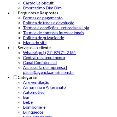
Cartão Le biscuit
Empréstimo Dim Dim
Perguntas e Respostas
Formas de pagamento
Política de troca e devolução
Termos e condições - retirada na Loja
Termos de compras internacionais
Politica de privacidade
Mapa do site
Serviços ao cliente
WhatsApp | (21) 97971-2181
Central de atendimento
Canal Confidencial
Assessoria de Imprensa |
paula@agenciaamais.com.br
Categorias
Ar e ventilação
Armarinho e Artesanato
Automotivo
Bar
Bebê
Bomboniere
Brinquedos
Casa Inteligente