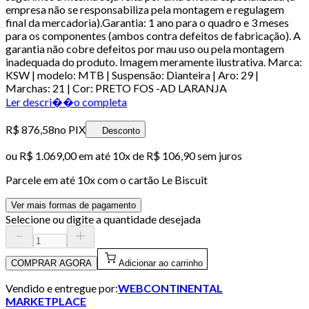
empresa não se responsabiliza pela montagem e regulagem
final da mercadoria).Garantia: 1 ano para o quadro e 3 meses
para os componentes (ambos contra defeitos de fabricação). A
garantia não cobre defeitos por mau uso ou pela montagem
inadequada do produto. Imagem meramente ilustrativa. Marca:
KSW | modelo: MTB | Suspensão: Dianteira | Aro: 29 |
Marchas: 21 | Cor: PRETO FOS -AD LARANJA
Ler descri��o completa
R$ 876,58
no PIX
Desconto
ou
R$ 1.069,00
em até
10x de R$ 106,90 sem juros
Parcele em até
10
x com o cartão
Le Biscuit
Ver mais formas de pagamento
Selecione ou digite a quantidade desejada
COMPRAR AGORA
Adicionar ao carrinho
Vendido e entregue por:
WEBCONTINENTAL
MARKETPLACE