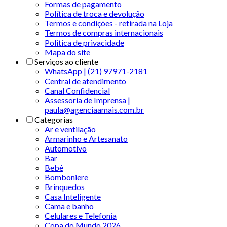
Formas de pagamento
Política de troca e devolução
Termos e condições - retirada na Loja
Termos de compras internacionais
Politica de privacidade
Mapa do site
Serviços ao cliente
WhatsApp | (21) 97971-2181
Central de atendimento
Canal Confidencial
Assessoria de Imprensa |
paula@agenciaamais.com.br
Categorias
Ar e ventilação
Armarinho e Artesanato
Automotivo
Bar
Bebê
Bomboniere
Brinquedos
Casa Inteligente
Cama e banho
Celulares e Telefonia
Copa do Mundo 2026