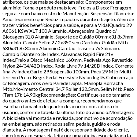
atributos, os que mais se destacam são: Componentes em
alumínio: Torna o produto mais leve. Freios a Disco: Frenagem
segura e com baixo custo de Manutenção. Suspensão Dianteira:
Amortecimento que Reduz impactos durante o trajeto. Além de
trazer vários benefícios para a saúde, e para a Vida!Quadro 29
A6061 KSW XLT 100 Alumínio. Abraçadeira Quadro c/
Blocagem 31.8 Alumínio. Suporte de Guidão 80mmx31.8x7mm
Alumínio. Canote Selim 27.2x350 sem Carrinho. Guidão Mtb
680x31.8x30mm Alumínio.Cambio Traseiro 7v Shimano.
Cambio Dianteiro 3v Index. Alavancas Rapid Fire 21v
Index.Freio a Disco Mecânico 160mm. Pedivela Aço Revestido
Nylon 24/34/42D Index. Roda Livre 7v 14/28D Index. Corrente
fina 7v Index.Garfo 29 Suspensão 100mm. Pneu 29 Mtb Multi-
terreno Preto-Bege. Pedal Freestyle Nylon Inglês.Cubo em aço
c/ Blocagem. Aros Aero Parede Dupla. Manopla Borracha
Mtb.Movimento Central 34.7 Roller 122.5mm. Selim Mtb.Peso
(Tam 17): 14,93kgRecomendações: Certifique-se do tamanho
do quadro antes de efetuar a compra, recomendamos que
escolha o tamanho de quadro de acordo com a altura do
usuário, conforme tabela da última foto do anúncio.Montagem:
A bicicleta vai montada e revisada, por motivo de acomodação
na embalagem, são retirados selim, pedais, guidão e roda
dianteira. A montagem final é de responsabilidade do cliente,
sugerimos a mesma seja feita por uma oficina especializada (a