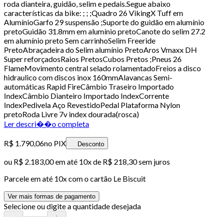
roda dianteira, guidão, selim e pedais.Segue abaixo
características da bike: ; ; ;Quadro 26 VikingX Tuff em
AlumínioGarfo 29 suspensão ;Suporte do guidão em alumínio
pretoGuidão 31.8mm em alumínio pretoCanote do selim 27.2
em alumínio preto Sem carrinhoSelim Freeride
PretoAbraçadeira do Selim alumínio PretoAros Vmaxx DH
Super reforçadosRaios PretosCubos Pretos ;Pneus 26
FlameMovimento central selado rolamentadoFreios a disco
hidraulico com discos inox 160mmAlavancas Semi-
automáticas Rapid FireCâmbio Traseiro Importado
IndexCâmbio Dianteiro Importado IndexCorrente
IndexPedivela Aço RevestidoPedal Plataforma Nylon
pretoRoda Livre 7v index dourada(rosca)
Ler descri��o completa
R$ 1.790,06
no PIX
Desconto
ou
R$ 2.183,00
em até
10x de R$ 218,30 sem juros
Parcele em até
10
x com o cartão
Le Biscuit
Ver mais formas de pagamento
Selecione ou digite a quantidade desejada