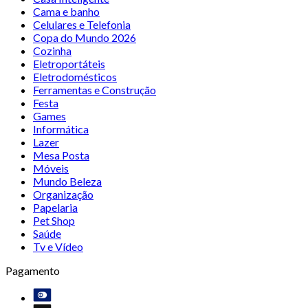
Cama e banho
Celulares e Telefonia
Copa do Mundo 2026
Cozinha
Eletroportáteis
Eletrodomésticos
Ferramentas e Construção
Festa
Games
Informática
Lazer
Mesa Posta
Móveis
Mundo Beleza
Organização
Papelaria
Pet Shop
Saúde
Tv e Vídeo
Pagamento