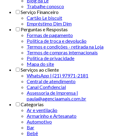
Blog da Le
Trabalhe conosco
Serviço Financeiro
Cartão Le biscuit
Empréstimo Dim Dim
Perguntas e Respostas
Formas de pagamento
Política de troca e devolução
Termos e condições - retirada na Loja
Termos de compras internacionais
Politica de privacidade
Mapa do site
Serviços ao cliente
WhatsApp | (21) 97971-2181
Central de atendimento
Canal Confidencial
Assessoria de Imprensa |
paula@agenciaamais.com.br
Categorias
Ar e ventilação
Armarinho e Artesanato
Automotivo
Bar
Bebê