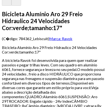
Bicicleta Alumínio Aro 29 Freio
Hidraulico 24 Velocidades
Cor:verde;tamanho:17"
(C�digo:
784362_Lebiscuit
)
Marca:
Ravok
Bicicleta Alumínio Aro 29 Freio Hidraulico 24 Velocidades
Cor:verde;tamanho:17"
A bicicleta Ravok foi desenvolvida para quem quer realizar
passeios e pegar trilhas leves. Com seu quadro em alumínio
6061, fornece segurança e leveza no seu pedal.O modelo possui
24 velocidades , freio a disco HIDRÁULICO que proporciona
segurança nas frenagens e suspensão dianteira para um passeio
confortável em diversos tipos de terrenos.Disponível em
diversas cores que garante um estilo próprio para você.Veja
abaixo a descrição detalhada dos
componentes:QUADRO:Alumínio 6061.SUSPENSÃO: Aro
29TROCADOR: Engate rápido - 24v IndexCÂMBIO
TRASEIRO: 8vCâmbio dianteiro: 3vRODA LIVRE: catraca 8v