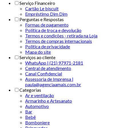
Serviço Financeiro
Cartão Le biscuit
Empréstimo Dim Dim
Perguntas e Respostas
Formas de pagamento
Política de troca e devolução
Termos e condições - retirada na Loja
Termos de compras internacionais
Politica de privacidade
Mapa do site
Serviços ao cliente
WhatsApp | (21) 97971-2181
Central de atendimento
Canal Confidencial
Assessoria de Imprensa |
paula@agenciaamais.com.br
Categorias
Ar e ventilação
Armarinho e Artesanato
Automotivo
Bar
Bebê
Bomboniere
Brinquedos