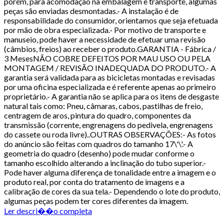
porém, para acomodação na embalagem e transporte, algumas
peças são enviadas desmontadas.- A instalação é de
responsabilidade do consumidor, orientamos que seja efetuada
por mão de obra especializada.- Por motivo de transporte e
manuseio, pode haver a necessidade de efetuar uma revisão
(câmbios, freios) ao receber o produto.GARANTIA - Fábrica /
3 MesesNÃO COBRE DEFEITOS POR MAU USO OU PELA
MONTAGEM / REVISÃO INADEQUADA DO PRODUTO.- A
garantia será validada para as bicicletas montadas e revisadas
por uma oficina especializada e é referente apenas ao primeiro
proprietário.- A garantia não se aplica para os itens de desgaste
natural tais como: Pneu, câmaras, cabos, pastilhas de freio,
centragem de aros, pintura do quadro, componentes da
transmissão (corrente, engrenagens do pedivela, engrenagens
do cassete ou roda livre)..OUTRAS OBSERVAÇÕES:- As fotos
do anúncio são feitas com quadros do tamanho 17\'\'.- A
geometria do quadro (desenho) pode mudar conforme o
tamanho escolhido alterando a inclinação do tubo superior.-
Pode haver alguma diferença de tonalidade entre a imagem e o
produto real, por conta do tratamento de imagens e a
calibração de cores da sua tela.- Dependendo o lote do produto,
algumas peças podem ter cores diferentes da imagem.
Ler descri��o completa