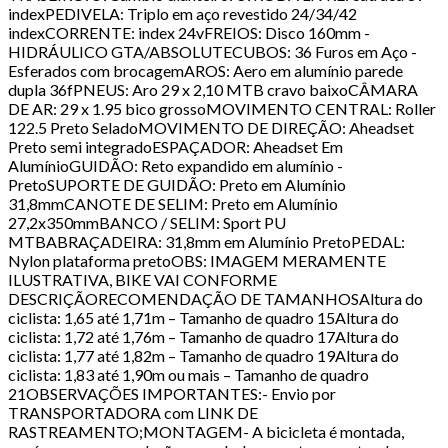
indexPEDIVELA: Triplo em aço revestido 24/34/42
indexCORRENTE: index 24vFREIOS: Disco 160mm -
HIDRÁULICO GTA/ABSOLUTECUBOS: 36 Furos em Aço -
Esferados com brocagemAROS: Aero em alumínio parede
dupla 36fPNEUS: Aro 29 x 2,10 MTB cravo baixoCÂMARA
DE AR: 29 x 1.95 bico grossoMOVIMENTO CENTRAL: Roller
122.5 Preto SeladoMOVIMENTO DE DIREÇÃO: Aheadset
Preto semi integradoESPAÇADOR: Aheadset Em
AlumínioGUIDÃO: Reto expandido em alumínio -
PretoSUPORTE DE GUIDÃO: Preto em Alumínio
31,8mmCANOTE DE SELIM: Preto em Alumínio
27,2x350mmBANCO / SELIM: Sport PU
MTBABRAÇADEIRA: 31,8mm em Alumínio PretoPEDAL:
Nylon plataforma pretoOBS: IMAGEM MERAMENTE
ILUSTRATIVA, BIKE VAI CONFORME
DESCRIÇÃORECOMENDAÇÃO DE TAMANHOSAltura do
ciclista: 1,65 até 1,71m – Tamanho de quadro 15Altura do
ciclista: 1,72 até 1,76m – Tamanho de quadro 17Altura do
ciclista: 1,77 até 1,82m – Tamanho de quadro 19Altura do
ciclista: 1,83 até 1,90m ou mais – Tamanho de quadro
21OBSERVAÇÕES IMPORTANTES:- Envio por
TRANSPORTADORA com LINK DE
RASTREAMENTO;MONTAGEM- A bicicleta é montada,