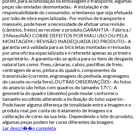
porém, para acomodação na embalagem e transporte, algumas
peças são enviadas desmontadas.- A instalação é de
responsabilidade do consumidor, orientamos que seja efetuada
por mão de obra especializada.- Por motivo de transporte e
manuseio, pode haver a necessidade de efetuar uma revisão
(câmbios, freios) ao receber o produto.GARANTIA - Fábrica /
3 MesesNÃO COBRE DEFEITOS POR MAU USO OU PELA
MONTAGEM / REVISÃO INADEQUADA DO PRODUTO.- A
garantia será validada para as bicicletas montadas e revisadas
por uma oficina especializada e é referente apenas ao primeiro
proprietário.- A garantia não se aplica para os itens de desgaste
natural tais como: Pneu, câmaras, cabos, pastilhas de freio,
centragem de aros, pintura do quadro, componentes da
transmissão (corrente, engrenagens do pedivela, engrenagens
do cassete ou roda livre)..OUTRAS OBSERVAÇÕES:- As fotos
do anúncio são feitas com quadros do tamanho 17\'\'.- A
geometria do quadro (desenho) pode mudar conforme o
tamanho escolhido alterando a inclinação do tubo superior.-
Pode haver alguma diferença de tonalidade entre a imagem e o
produto real, por conta do tratamento de imagens e a
calibração de cores da sua tela.- Dependendo o lote do produto,
algumas peças podem ter cores diferentes da imagem.
Ler descri��o completa