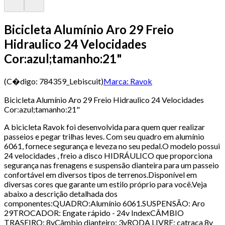
Bicicleta Alumínio Aro 29 Freio
Hidraulico 24 Velocidades
Cor:azul;tamanho:21"
(C�digo:
784359_Lebiscuit
)
Marca:
Ravok
Bicicleta Alumínio Aro 29 Freio Hidraulico 24 Velocidades
Cor:azul;tamanho:21"
A bicicleta Ravok foi desenvolvida para quem quer realizar
passeios e pegar trilhas leves. Com seu quadro em alumínio
6061, fornece segurança e leveza no seu pedal.O modelo possui
24 velocidades , freio a disco HIDRÁULICO que proporciona
segurança nas frenagens e suspensão dianteira para um passeio
confortável em diversos tipos de terrenos.Disponível em
diversas cores que garante um estilo próprio para você.Veja
abaixo a descrição detalhada dos
componentes:QUADRO:Alumínio 6061.SUSPENSÃO: Aro
29TROCADOR: Engate rápido - 24v IndexCÂMBIO
TRASEIRO: 8vCâmbio dianteiro: 3vRODA LIVRE: catraca 8v