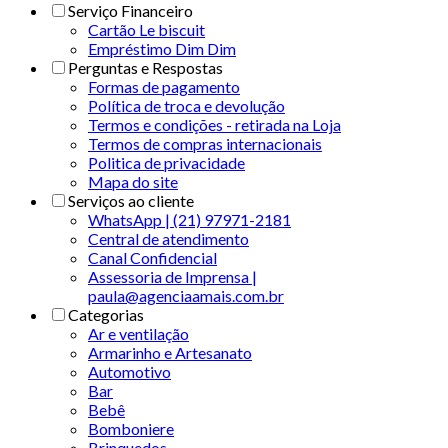
Serviço Financeiro
Cartão Le biscuit
Empréstimo Dim Dim
Perguntas e Respostas
Formas de pagamento
Política de troca e devolução
Termos e condições - retirada na Loja
Termos de compras internacionais
Politica de privacidade
Mapa do site
Serviços ao cliente
WhatsApp | (21) 97971-2181
Central de atendimento
Canal Confidencial
Assessoria de Imprensa |
paula@agenciaamais.com.br
Categorias
Ar e ventilação
Armarinho e Artesanato
Automotivo
Bar
Bebê
Bomboniere
Brinquedos