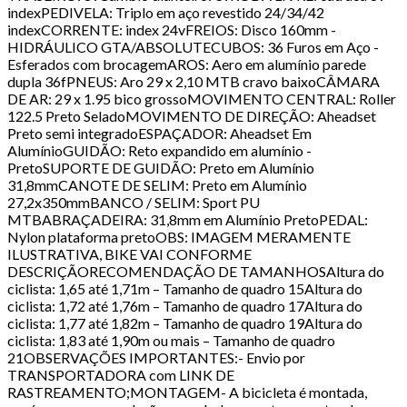
indexPEDIVELA: Triplo em aço revestido 24/34/42
indexCORRENTE: index 24vFREIOS: Disco 160mm -
HIDRÁULICO GTA/ABSOLUTECUBOS: 36 Furos em Aço -
Esferados com brocagemAROS: Aero em alumínio parede
dupla 36fPNEUS: Aro 29 x 2,10 MTB cravo baixoCÂMARA
DE AR: 29 x 1.95 bico grossoMOVIMENTO CENTRAL: Roller
122.5 Preto SeladoMOVIMENTO DE DIREÇÃO: Aheadset
Preto semi integradoESPAÇADOR: Aheadset Em
AlumínioGUIDÃO: Reto expandido em alumínio -
PretoSUPORTE DE GUIDÃO: Preto em Alumínio
31,8mmCANOTE DE SELIM: Preto em Alumínio
27,2x350mmBANCO / SELIM: Sport PU
MTBABRAÇADEIRA: 31,8mm em Alumínio PretoPEDAL:
Nylon plataforma pretoOBS: IMAGEM MERAMENTE
ILUSTRATIVA, BIKE VAI CONFORME
DESCRIÇÃORECOMENDAÇÃO DE TAMANHOSAltura do
ciclista: 1,65 até 1,71m – Tamanho de quadro 15Altura do
ciclista: 1,72 até 1,76m – Tamanho de quadro 17Altura do
ciclista: 1,77 até 1,82m – Tamanho de quadro 19Altura do
ciclista: 1,83 até 1,90m ou mais – Tamanho de quadro
21OBSERVAÇÕES IMPORTANTES:- Envio por
TRANSPORTADORA com LINK DE
RASTREAMENTO;MONTAGEM- A bicicleta é montada,