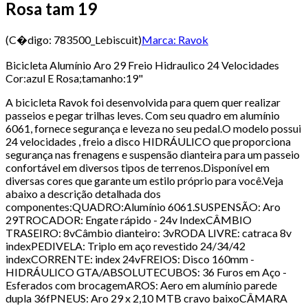
Rosa tam 19
(C�digo:
783500_Lebiscuit
)
Marca:
Ravok
Bicicleta Alumínio Aro 29 Freio Hidraulico 24 Velocidades
Cor:azul E Rosa;tamanho:19"
A bicicleta Ravok foi desenvolvida para quem quer realizar
passeios e pegar trilhas leves. Com seu quadro em alumínio
6061, fornece segurança e leveza no seu pedal.O modelo possui
24 velocidades , freio a disco HIDRÁULICO que proporciona
segurança nas frenagens e suspensão dianteira para um passeio
confortável em diversos tipos de terrenos.Disponível em
diversas cores que garante um estilo próprio para você.Veja
abaixo a descrição detalhada dos
componentes:QUADRO:Alumínio 6061.SUSPENSÃO: Aro
29TROCADOR: Engate rápido - 24v IndexCÂMBIO
TRASEIRO: 8vCâmbio dianteiro: 3vRODA LIVRE: catraca 8v
indexPEDIVELA: Triplo em aço revestido 24/34/42
indexCORRENTE: index 24vFREIOS: Disco 160mm -
HIDRÁULICO GTA/ABSOLUTECUBOS: 36 Furos em Aço -
Esferados com brocagemAROS: Aero em alumínio parede
dupla 36fPNEUS: Aro 29 x 2,10 MTB cravo baixoCÂMARA