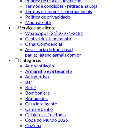
Política de troca e devolução
Termos e condições - retirada na Loja
Termos de compras internacionais
Politica de privacidade
Mapa do site
Serviços ao cliente
WhatsApp | (21) 97971-2181
Central de atendimento
Canal Confidencial
Assessoria de Imprensa |
paula@agenciaamais.com.br
Categorias
Ar e ventilação
Armarinho e Artesanato
Automotivo
Bar
Bebê
Bomboniere
Brinquedos
Casa Inteligente
Cama e banho
Celulares e Telefonia
Copa do Mundo 2026
Cozinha