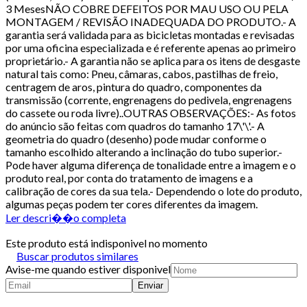
3 MesesNÃO COBRE DEFEITOS POR MAU USO OU PELA
MONTAGEM / REVISÃO INADEQUADA DO PRODUTO.- A
garantia será validada para as bicicletas montadas e revisadas
por uma oficina especializada e é referente apenas ao primeiro
proprietário.- A garantia não se aplica para os itens de desgaste
natural tais como: Pneu, câmaras, cabos, pastilhas de freio,
centragem de aros, pintura do quadro, componentes da
transmissão (corrente, engrenagens do pedivela, engrenagens
do cassete ou roda livre)..OUTRAS OBSERVAÇÕES:- As fotos
do anúncio são feitas com quadros do tamanho 17\'\'.- A
geometria do quadro (desenho) pode mudar conforme o
tamanho escolhido alterando a inclinação do tubo superior.-
Pode haver alguma diferença de tonalidade entre a imagem e o
produto real, por conta do tratamento de imagens e a
calibração de cores da sua tela.- Dependendo o lote do produto,
algumas peças podem ter cores diferentes da imagem.
Ler descri��o completa
Este produto está indisponivel no momento
Buscar produtos similares
Avise-me quando estiver disponivel
Enviar