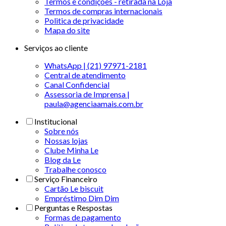
Termos e condições - retirada na Loja
Termos de compras internacionais
Politica de privacidade
Mapa do site
Serviços ao cliente
WhatsApp | (21) 97971-2181
Central de atendimento
Canal Confidencial
Assessoria de Imprensa |
paula@agenciaamais.com.br
Institucional
Sobre nós
Nossas lojas
Clube Minha Le
Blog da Le
Trabalhe conosco
Serviço Financeiro
Cartão Le biscuit
Empréstimo Dim Dim
Perguntas e Respostas
Formas de pagamento