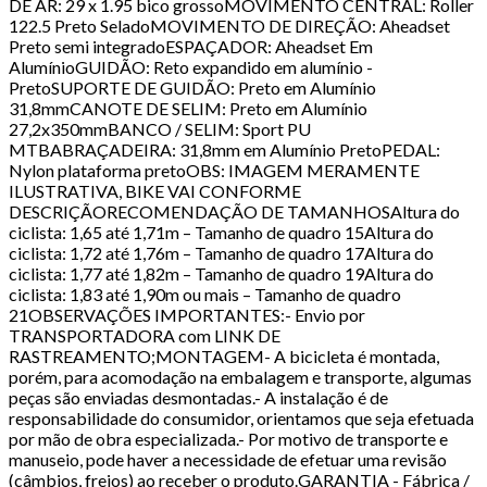
DE AR: 29 x 1.95 bico grossoMOVIMENTO CENTRAL: Roller
122.5 Preto SeladoMOVIMENTO DE DIREÇÃO: Aheadset
Preto semi integradoESPAÇADOR: Aheadset Em
AlumínioGUIDÃO: Reto expandido em alumínio -
PretoSUPORTE DE GUIDÃO: Preto em Alumínio
31,8mmCANOTE DE SELIM: Preto em Alumínio
27,2x350mmBANCO / SELIM: Sport PU
MTBABRAÇADEIRA: 31,8mm em Alumínio PretoPEDAL:
Nylon plataforma pretoOBS: IMAGEM MERAMENTE
ILUSTRATIVA, BIKE VAI CONFORME
DESCRIÇÃORECOMENDAÇÃO DE TAMANHOSAltura do
ciclista: 1,65 até 1,71m – Tamanho de quadro 15Altura do
ciclista: 1,72 até 1,76m – Tamanho de quadro 17Altura do
ciclista: 1,77 até 1,82m – Tamanho de quadro 19Altura do
ciclista: 1,83 até 1,90m ou mais – Tamanho de quadro
21OBSERVAÇÕES IMPORTANTES:- Envio por
TRANSPORTADORA com LINK DE
RASTREAMENTO;MONTAGEM- A bicicleta é montada,
porém, para acomodação na embalagem e transporte, algumas
peças são enviadas desmontadas.- A instalação é de
responsabilidade do consumidor, orientamos que seja efetuada
por mão de obra especializada.- Por motivo de transporte e
manuseio, pode haver a necessidade de efetuar uma revisão
(câmbios, freios) ao receber o produto.GARANTIA - Fábrica /