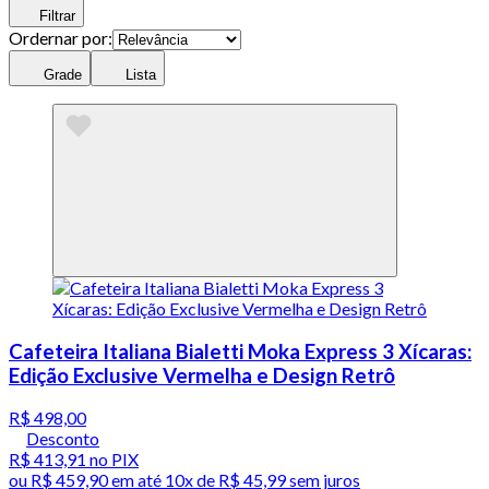
Filtrar
Ordernar por:
Grade
Lista
Cafeteira Italiana Bialetti Moka Express 3 Xícaras:
Edição Exclusive Vermelha e Design Retrô
R$ 498,00
Desconto
R$ 413,91
no PIX
ou
R$ 459,90
em até
10x de R$ 45,99 sem juros