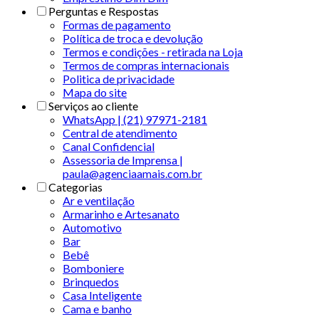
Perguntas e Respostas
Formas de pagamento
Política de troca e devolução
Termos e condições - retirada na Loja
Termos de compras internacionais
Politica de privacidade
Mapa do site
Serviços ao cliente
WhatsApp | (21) 97971-2181
Central de atendimento
Canal Confidencial
Assessoria de Imprensa |
paula@agenciaamais.com.br
Categorias
Ar e ventilação
Armarinho e Artesanato
Automotivo
Bar
Bebê
Bomboniere
Brinquedos
Casa Inteligente
Cama e banho