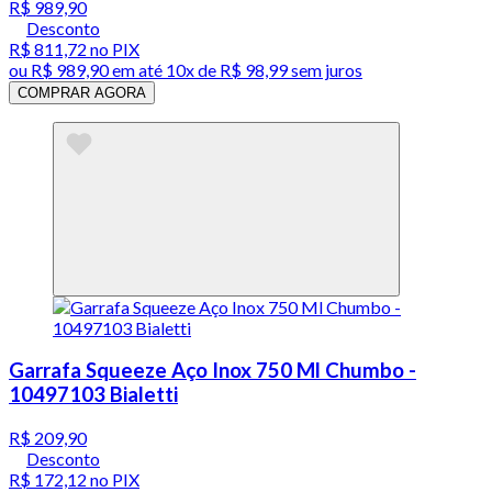
R$ 989,90
Desconto
R$ 811,72
no PIX
ou
R$ 989,90
em até
10x de R$ 98,99 sem juros
COMPRAR AGORA
Garrafa Squeeze Aço Inox 750 Ml Chumbo -
10497103 Bialetti
R$ 209,90
Desconto
R$ 172,12
no PIX