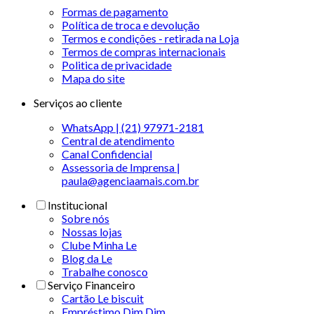
Formas de pagamento
Política de troca e devolução
Termos e condições - retirada na Loja
Termos de compras internacionais
Politica de privacidade
Mapa do site
Serviços ao cliente
WhatsApp | (21) 97971-2181
Central de atendimento
Canal Confidencial
Assessoria de Imprensa |
paula@agenciaamais.com.br
Institucional
Sobre nós
Nossas lojas
Clube Minha Le
Blog da Le
Trabalhe conosco
Serviço Financeiro
Cartão Le biscuit
Empréstimo Dim Dim