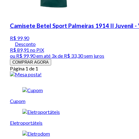
Camisete Betel Sport Palmeiras 1914 II Juvenil -
R$ 99,90
Desconto
R$ 89,91
no PIX
ou
R$ 99,90
em até
3x de R$ 33,30 sem juros
COMPRAR AGORA
Página 1 de 1
Cupom
Eletroportáteis