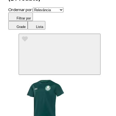
Ordernar por:
Filtrar por
Grade
Lista