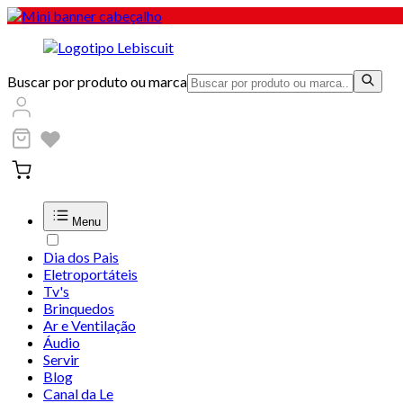
Buscar por produto ou marca
Menu
Dia dos Pais
Eletroportáteis
Tv's
Brinquedos
Ar e Ventilação
Áudio
Servir
Blog
Canal da Le