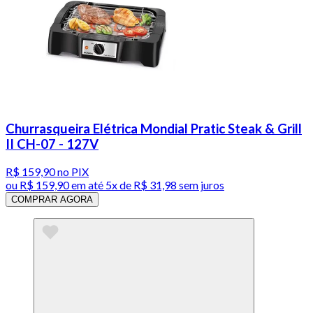
Churrasqueira Elétrica Mondial Pratic Steak & Grill
II CH-07 - 127V
R$ 159,90
no PIX
ou
R$ 159,90
em até
5x de R$ 31,98 sem juros
COMPRAR AGORA