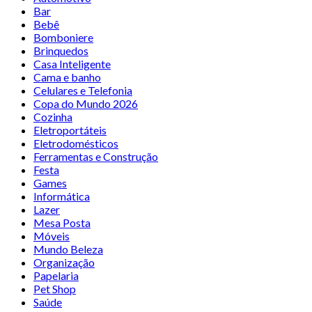
Bar
Bebê
Bomboniere
Brinquedos
Casa Inteligente
Cama e banho
Celulares e Telefonia
Copa do Mundo 2026
Cozinha
Eletroportáteis
Eletrodomésticos
Ferramentas e Construção
Festa
Games
Informática
Lazer
Mesa Posta
Móveis
Mundo Beleza
Organização
Papelaria
Pet Shop
Saúde