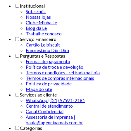
Institucional
Sobre nós
Nossas lojas
Clube Minha Le
Blog da Le
Trabalhe conosco
Serviço Financeiro
Cartão Le biscuit
Empréstimo Dim Dim
Perguntas e Respostas
Formas de pagamento
Política de troca e devolução
Termos e condições - retirada na Loja
Termos de compras internacionais
Politica de privacidade
Mapa do site
Serviços ao cliente
WhatsApp | (21) 97971-2181
Central de atendimento
Canal Confidencial
Assessoria de Imprensa |
paula@agenciaamais.com.br
Categorias