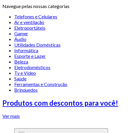
Navegue pelas nossas categorias
Telefones e Celulares
Ar e ventilação
Eletroportáteis
Gamer
Áudio
Utilidades Domésticas
Informática
Esporte e Lazer
Beleza
Eletrodomésticos
Tv e Vídeo
Saúde
Ferramentas e Construção
Brinquedos
Produtos com descontos para você!
Ver mais