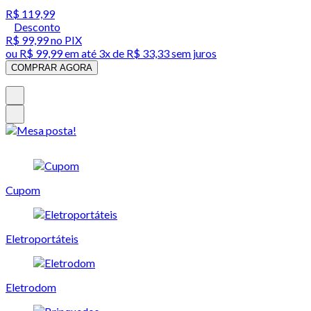
R$ 119,99
Desconto
R$ 99,99
no PIX
ou
R$ 99,99
em até
3x de R$ 33,33 sem juros
COMPRAR AGORA
Cupom
Eletroportáteis
Eletrodom