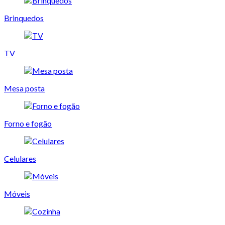
Brinquedos
TV
Mesa posta
Forno e fogão
Celulares
Móveis