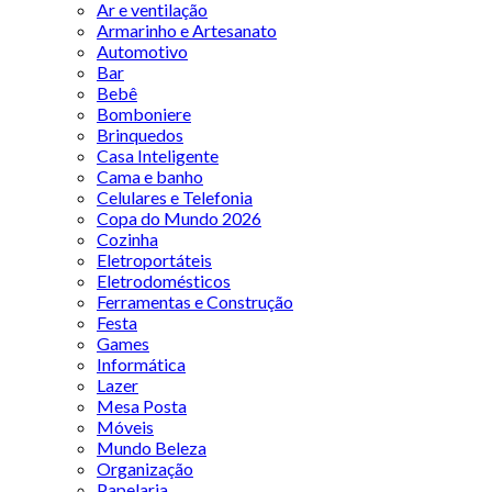
Ar e ventilação
Armarinho e Artesanato
Automotivo
Bar
Bebê
Bomboniere
Brinquedos
Casa Inteligente
Cama e banho
Celulares e Telefonia
Copa do Mundo 2026
Cozinha
Eletroportáteis
Eletrodomésticos
Ferramentas e Construção
Festa
Games
Informática
Lazer
Mesa Posta
Móveis
Mundo Beleza
Organização
Papelaria