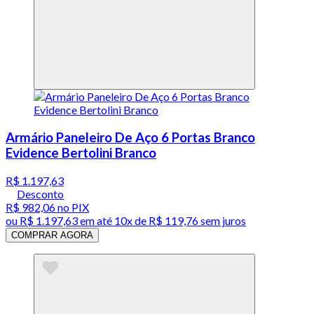
Armário Paneleiro De Aço 6 Portas Branco
Evidence Bertolini Branco
R$ 1.197,63
Desconto
R$ 982,06
no PIX
ou
R$ 1.197,63
em até
10x de R$ 119,76 sem juros
COMPRAR AGORA