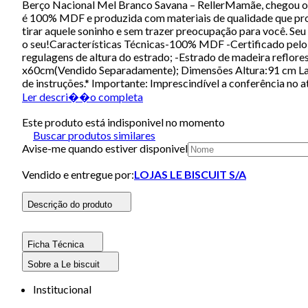
Berço Nacional Mel Branco Savana – RellerMamãe, chegou o 
é 100% MDF e produzida com materiais de qualidade que prolo
tirar aquele soninho e sem trazer preocupação para você. Se
o seu!Características Técnicas-100% MDF -Certificado pel
regulagens de altura do estrado; -Estrado de madeira refl
x60cm(Vendido Separadamente); Dimensões Altura:91 cm La
de instruções.* Importante: Imprescindível a conferência no 
Ler descri��o completa
Este produto está indisponivel no momento
Buscar produtos similares
Avise-me quando estiver disponivel
Vendido e entregue por:
LOJAS LE BISCUIT S/A
Descrição do produto
Ficha Técnica
Sobre a Le biscuit
Institucional