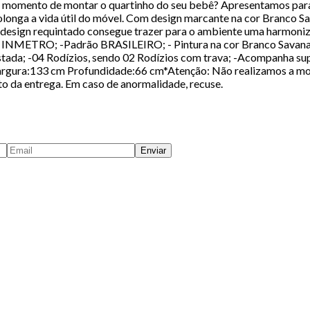
momento de montar o quartinho do seu bebê? Apresentamos para v
nga a vida útil do móvel. Com design marcante na cor Branco Sava
u design requintado consegue trazer para o ambiente uma harmoniza
o INMETRO; -Padrão BRASILEIRO; - Pintura na cor Branco Savana
orestada; -04 Rodízios, sendo 02 Rodízios com trava; -Acompanha
rgura:133 cm Profundidade:66 cm*Atenção: Não realizamos a mo
ato da entrega. Em caso de anormalidade, recuse.
Enviar