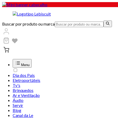
Buscar por produto ou marca
Menu
Dia dos Pais
Eletroportáteis
Tv's
Brinquedos
Ar e Ventilação
Áudio
Servir
Blog
Canal da Le