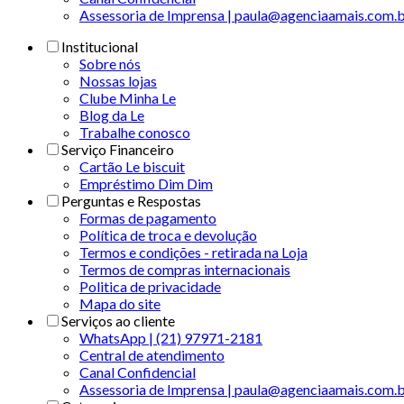
Assessoria de Imprensa | paula@agenciaamais.com.
Institucional
Sobre nós
Nossas lojas
Clube Minha Le
Blog da Le
Trabalhe conosco
Serviço Financeiro
Cartão Le biscuit
Empréstimo Dim Dim
Perguntas e Respostas
Formas de pagamento
Política de troca e devolução
Termos e condições - retirada na Loja
Termos de compras internacionais
Politica de privacidade
Mapa do site
Serviços ao cliente
WhatsApp | (21) 97971-2181
Central de atendimento
Canal Confidencial
Assessoria de Imprensa | paula@agenciaamais.com.