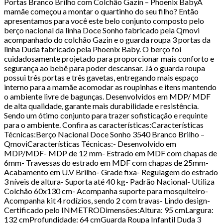
Portas Branco Brilho com Colchão Gazin – Phoenix BabyA
mamãe começou a montar o quartinho do seu filho? Então
apresentamos para você este belo conjunto composto pelo
berço nacional da linha Doce Sonho fabricado pela Qmovi
acompanhado do colchão Gazin e o guarda roupa 3 portas da
linha Duda fabricado pela Phoenix Baby. O berço foi
cuidadosamente projetado para proporcionar mais conforto e
segurança ao bebê para poder descansar. Já o guarda roupa
possui três portas e três gavetas, entregando mais espaço
interno para a mamãe acomodar as roupinhas e itens mantendo
o ambiente livre de bagunças. Desenvolvidos em MDP/ MDF
de alta qualidade, garante mais durabilidade e resistência.
Sendo um ótimo conjunto para trazer sofisticação e requinte
para o ambiente. Confira as características:Características
Técnicas:Berço Nacional Doce Sonho 3540 Branco Brilho –
QmoviCaracterísticas Técnicas:- Desenvolvido em
MDP/MDF- MDP de 12 mm- Estrado em MDF com chapas de
6mm- Travessas do estrado em MDF com chapas de 25mm-
Acabamento em U.V Brilho- Grade fixa- Regulagem do estrado
3 níveis de altura- Suporta até 40 kg- Padrão Nacional- Utiliza
Colchão 60x130 cm- Acompanha suporte para mosquiteiro-
Acompanha kit 4 rodízios, sendo 2 com travas- Lindo design-
Certificado pelo INMETRODimensões:Altura: 95 cmLargura:
132 cmProfundidade: 64 cmGuarda Roupa Infantil Duda 3