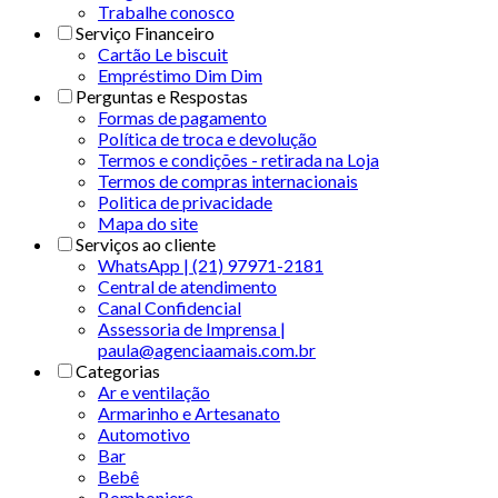
Trabalhe conosco
Serviço Financeiro
Cartão Le biscuit
Empréstimo Dim Dim
Perguntas e Respostas
Formas de pagamento
Política de troca e devolução
Termos e condições - retirada na Loja
Termos de compras internacionais
Politica de privacidade
Mapa do site
Serviços ao cliente
WhatsApp | (21) 97971-2181
Central de atendimento
Canal Confidencial
Assessoria de Imprensa |
paula@agenciaamais.com.br
Categorias
Ar e ventilação
Armarinho e Artesanato
Automotivo
Bar
Bebê
Bomboniere