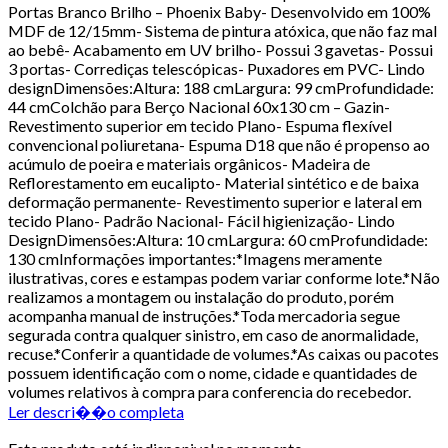
Portas Branco Brilho – Phoenix Baby- Desenvolvido em 100%
MDF de 12/15mm- Sistema de pintura atóxica, que não faz mal
ao bebê- Acabamento em UV brilho- Possui 3 gavetas- Possui
3 portas- Corrediças telescópicas- Puxadores em PVC- Lindo
designDimensões:Altura: 188 cmLargura: 99 cmProfundidade:
44 cmColchão para Berço Nacional 60x130 cm – Gazin-
Revestimento superior em tecido Plano- Espuma flexível
convencional poliuretana- Espuma D18 que não é propenso ao
acúmulo de poeira e materiais orgânicos- Madeira de
Reflorestamento em eucalipto- Material sintético e de baixa
deformação permanente- Revestimento superior e lateral em
tecido Plano- Padrão Nacional- Fácil higienização- Lindo
DesignDimensões:Altura: 10 cmLargura: 60 cmProfundidade:
130 cmInformações importantes:*Imagens meramente
ilustrativas, cores e estampas podem variar conforme lote.*Não
realizamos a montagem ou instalação do produto, porém
acompanha manual de instruções.*Toda mercadoria segue
segurada contra qualquer sinistro, em caso de anormalidade,
recuse.*Conferir a quantidade de volumes.*As caixas ou pacotes
possuem identificação com o nome, cidade e quantidades de
volumes relativos à compra para conferencia do recebedor.
Ler descri��o completa