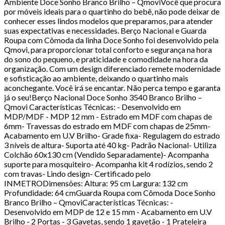
Ambiente Doce Sonho Branco Brilho – QmoviVocê que procura
por móveis ideais para o quartinho do bebê, não pode deixar de
conhecer esses lindos modelos que preparamos, para atender
suas expectativas e necessidades. Berço Nacional e Guarda
Roupa com Cômoda da linha Doce Sonho foi desenvolvido pela
Qmovi, para proporcionar total conforto e segurança na hora
do sono do pequeno, e praticidade e comodidade na hora da
organização. Com um design diferenciado remete modernidade
e sofisticação ao ambiente, deixando o quartinho mais
aconchegante. Você irá se encantar. Não perca tempo e garanta
já o seu!Berço Nacional Doce Sonho 3540 Branco Brilho –
Qmovi Características Técnicas: - Desenvolvido em
MDP/MDF - MDP 12 mm - Estrado em MDF com chapas de
6mm- Travessas do estrado em MDF com chapas de 25mm-
Acabamento em U.V Brilho- Grade fixa- Regulagem do estrado
3 níveis de altura- Suporta até 40 kg- Padrão Nacional- Utiliza
Colchão 60x130 cm (Vendido Separadamente)- Acompanha
suporte para mosquiteiro- Acompanha kit 4 rodízios, sendo 2
com travas- Lindo design- Certificado pelo
INMETRODimensões: Altura: 95 cm Largura: 132 cm
Profundidade: 64 cmGuarda Roupa com Cômoda Doce Sonho
Branco Brilho – QmoviCaracterísticas Técnicas: -
Desenvolvido em MDP de 12 e 15 mm - Acabamento em U.V
Brilho - 2 Portas - 3 Gavetas, sendo 1 gavetão - 1 Prateleira