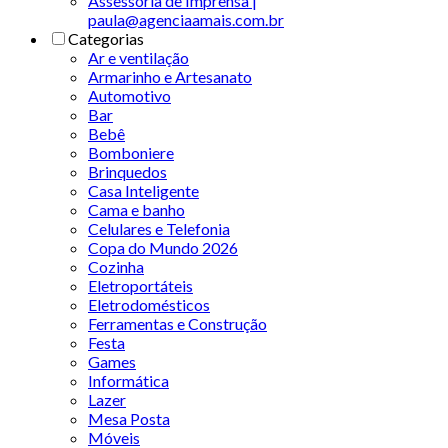
Assessoria de Imprensa |
paula@agenciaamais.com.br
Categorias
Ar e ventilação
Armarinho e Artesanato
Automotivo
Bar
Bebê
Bomboniere
Brinquedos
Casa Inteligente
Cama e banho
Celulares e Telefonia
Copa do Mundo 2026
Cozinha
Eletroportáteis
Eletrodomésticos
Ferramentas e Construção
Festa
Games
Informática
Lazer
Mesa Posta
Móveis