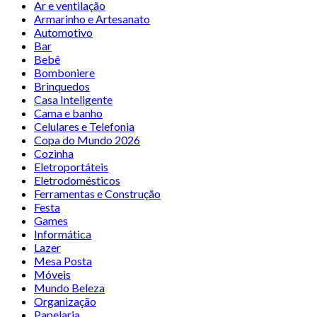
Ar e ventilação
Armarinho e Artesanato
Automotivo
Bar
Bebê
Bomboniere
Brinquedos
Casa Inteligente
Cama e banho
Celulares e Telefonia
Copa do Mundo 2026
Cozinha
Eletroportáteis
Eletrodomésticos
Ferramentas e Construção
Festa
Games
Informática
Lazer
Mesa Posta
Móveis
Mundo Beleza
Organização
Papelaria