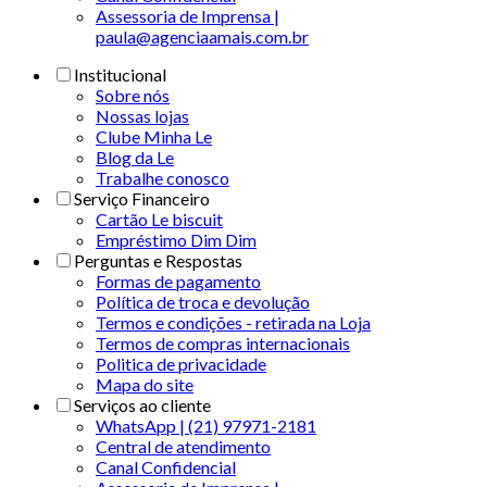
Assessoria de Imprensa |
paula@agenciaamais.com.br
Institucional
Sobre nós
Nossas lojas
Clube Minha Le
Blog da Le
Trabalhe conosco
Serviço Financeiro
Cartão Le biscuit
Empréstimo Dim Dim
Perguntas e Respostas
Formas de pagamento
Política de troca e devolução
Termos e condições - retirada na Loja
Termos de compras internacionais
Politica de privacidade
Mapa do site
Serviços ao cliente
WhatsApp | (21) 97971-2181
Central de atendimento
Canal Confidencial