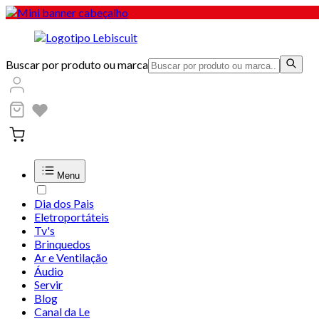
Buscar por produto ou marca
Menu
Dia dos Pais
Eletroportáteis
Tv's
Brinquedos
Ar e Ventilação
Áudio
Servir
Blog
Canal da Le