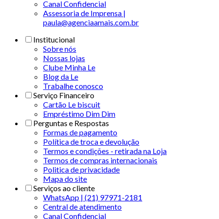
Canal Confidencial
Assessoria de Imprensa |
paula@agenciaamais.com.br
Institucional
Sobre nós
Nossas lojas
Clube Minha Le
Blog da Le
Trabalhe conosco
Serviço Financeiro
Cartão Le biscuit
Empréstimo Dim Dim
Perguntas e Respostas
Formas de pagamento
Política de troca e devolução
Termos e condições - retirada na Loja
Termos de compras internacionais
Politica de privacidade
Mapa do site
Serviços ao cliente
WhatsApp | (21) 97971-2181
Central de atendimento
Canal Confidencial