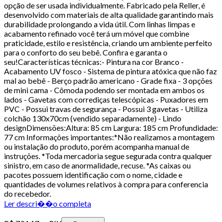
opção de ser usada individualmente. Fabricado pela Reller, é
desenvolvido com materiais de alta qualidade garantindo mais
durabilidade prolongando a vida útil. Com linhas limpas e
acabamento refinado você terá um móvel que combine
praticidade, estilo e resistência, criando um ambiente perfeito
para o conforto do seu bebê. Confira e garanta o
seu!Características técnicas:- Pintura na cor Branco -
Acabamento UV fosco - Sistema de pintura atóxica que não faz
mal ao bebê - Berço padrão americano - Grade fixa - 3 opções
de mini cama - Cômoda podendo ser montada em ambos os
lados - Gavetas com corrediças telescópicas - Puxadores em
PVC - Possui travas de segurança - Possui 3 gavetas - Utiliza
colchão 130x70cm (vendido separadamente) - Lindo
designDimensões:Altura: 85 cm Largura: 185 cm Profundidade:
77 cm Informações importantes:*Não realizamos a montagem
ou instalação do produto, porém acompanha manual de
instruções. *Toda mercadoria segue segurada contra qualquer
sinistro, em caso de anormalidade, recuse. *As caixas ou
pacotes possuem identificação com o nome, cidade e
quantidades de volumes relativos à compra para conferencia
do recebedor.
Ler descri��o completa