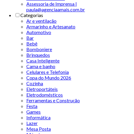
Assessoria de Imprensa |
paula@agenciaamais.com.br
Categorias
Ar e ventilação
Armarinho e Artesanato
Automotivo
Bar
Bebê
Bomboniere
Brinquedos
Casa Inteligente
Cama e banho
Celulares e Telefonia
Copa do Mundo 2026
Cozinha
Eletroportáteis
Eletrodomésticos
Ferramentas e Construção
Festa
Games
Informática
Lazer
Mesa Posta