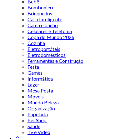
Bebê
Bomboniere
Brinquedos
Casa Inteligente
Cama e banho
Celulares e Telefonia
Copa do Mundo 2026
Cozinha
Eletroportáteis
Eletrodomésticos
Ferramentas e Construção
Festa
Games
Informática
Lazer
Mesa Posta
Móveis
Mundo Beleza
Organização
Papelaria
Pet Shop
Saúde
Tv e Vídeo