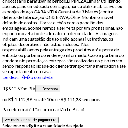
é necessário parafusar na parede.LIMPEZALimpar utilizando
apenas pano umedecido com água, nunca utilizar abrasivos ou
esponjas de aço.GARANTIAGarantia de 3 Meses (contra
defeito de fabricação).OBSERVAÇÕES- Montar o móvel
deitado de costas.- Forrar o chão com o papelão das
embalagens, aconselhamos a ser feita por um profissional, não
expor o móvel a fontes de calor ou de umidade.- As imagens
indicam uma sugestão de uso e são apenas ilustrativas, os
objetos decorativos não estão inclusos.- Nos
responsabilizamos pela entrega dos produtos até a porta de
entrada ou portaria do endereço informado. Caso a portaria do
condomínio permita, as entregas são realizadas no piso térreo,
sendo responsabilidade do cliente transportar a mercadoria até
seu apartamento ou casa.
Ler descri��o completa
R$ 912,57
no PIX
Desconto
ou
R$ 1.112,89
em até
10x de R$ 111,28 sem juros
Parcele em até
10
x com o cartão
Le Biscuit
Ver mais formas de pagamento
Selecione ou digite a quantidade desejada