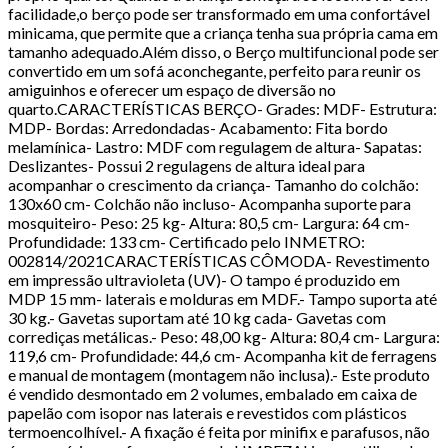
facilidade,o berço pode ser transformado em uma confortável
minicama, que permite que a criança tenha sua própria cama em
tamanho adequado.Além disso, o Berço multifuncional pode ser
convertido em um sofá aconchegante, perfeito para reunir os
amiguinhos e oferecer um espaço de diversão no
quarto.CARACTERÍSTICAS BERÇO- Grades: MDF- Estrutura:
MDP- Bordas: Arredondadas- Acabamento: Fita bordo
melamínica- Lastro: MDF com regulagem de altura- Sapatas:
Deslizantes- Possui 2 regulagens de altura ideal para
acompanhar o crescimento da criança- Tamanho do colchão:
130x60 cm- Colchão não incluso- Acompanha suporte para
mosquiteiro- Peso: 25 kg- Altura: 80,5 cm- Largura: 64 cm-
Profundidade: 133 cm- Certificado pelo INMETRO:
002814/2021CARACTERÍSTICAS CÔMODA- Revestimento
em impressão ultravioleta (UV)- O tampo é produzido em
MDP 15 mm- laterais e molduras em MDF.- Tampo suporta até
30 kg.- Gavetas suportam até 10 kg cada- Gavetas com
corrediças metálicas.- Peso: 48,00 kg- Altura: 80,4 cm- Largura:
119,6 cm- Profundidade: 44,6 cm- Acompanha kit de ferragens
e manual de montagem (montagem não inclusa).- Este produto
é vendido desmontado em 2 volumes, embalado em caixa de
papelão com isopor nas laterais e revestidos com plásticos
termoencolhível.- A fixação é feita por minifix e parafusos, não