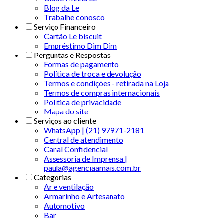
Blog da Le
Trabalhe conosco
Serviço Financeiro
Cartão Le biscuit
Empréstimo Dim Dim
Perguntas e Respostas
Formas de pagamento
Política de troca e devolução
Termos e condições - retirada na Loja
Termos de compras internacionais
Politica de privacidade
Mapa do site
Serviços ao cliente
WhatsApp | (21) 97971-2181
Central de atendimento
Canal Confidencial
Assessoria de Imprensa |
paula@agenciaamais.com.br
Categorias
Ar e ventilação
Armarinho e Artesanato
Automotivo
Bar