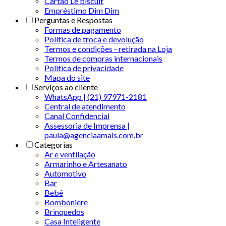
Cartão Le biscuit
Empréstimo Dim Dim
Perguntas e Respostas
Formas de pagamento
Política de troca e devolução
Termos e condições - retirada na Loja
Termos de compras internacionais
Politica de privacidade
Mapa do site
Serviços ao cliente
WhatsApp | (21) 97971-2181
Central de atendimento
Canal Confidencial
Assessoria de Imprensa |
paula@agenciaamais.com.br
Categorias
Ar e ventilação
Armarinho e Artesanato
Automotivo
Bar
Bebê
Bomboniere
Brinquedos
Casa Inteligente