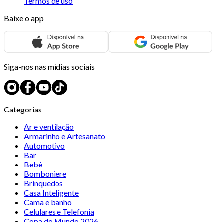
Termos de uso
Baixe o app
Siga-nos nas mídias sociais
Categorias
Ar e ventilação
Armarinho e Artesanato
Automotivo
Bar
Bebê
Bomboniere
Brinquedos
Casa Inteligente
Cama e banho
Celulares e Telefonia
Copa do Mundo 2026