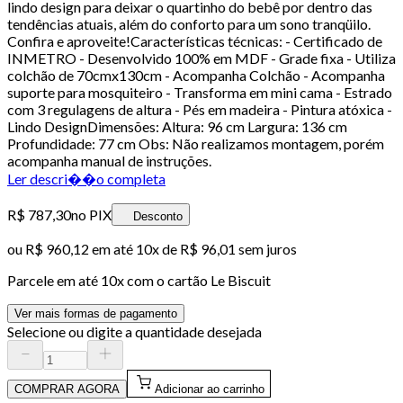
lindo design para deixar o quartinho do bebê por dentro das
tendências atuais, além do conforto para um sono tranqüilo.
Confira e aproveite!Características técnicas: - Certificado de
INMETRO - Desenvolvido 100% em MDF - Grade fixa - Utiliza
colchão de 70cmx130cm - Acompanha Colchão - Acompanha
suporte para mosquiteiro - Transforma em mini cama - Estrado
com 3 regulagens de altura - Pés em madeira - Pintura atóxica -
Lindo DesignDimensões: Altura: 96 cm Largura: 136 cm
Profundidade: 77 cm Obs: Não realizamos montagem, porém
acompanha manual de instruções.
Ler descri��o completa
R$ 787,30
no PIX
Desconto
ou
R$ 960,12
em até
10x de R$ 96,01 sem juros
Parcele em até
10
x com o cartão
Le Biscuit
Ver mais formas de pagamento
Selecione ou digite a quantidade desejada
COMPRAR AGORA
Adicionar ao carrinho