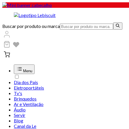
Buscar por produto ou marca
Menu
Dia dos Pais
Eletroportáteis
Tv's
Brinquedos
Ar e Ventilação
Áudio
Servir
Blog
Canal da Le