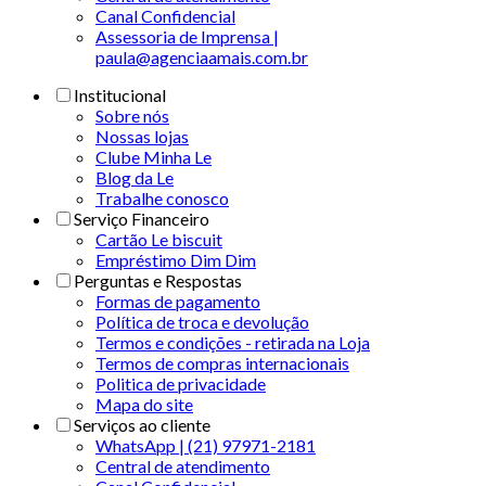
Canal Confidencial
Assessoria de Imprensa |
paula@agenciaamais.com.br
Institucional
Sobre nós
Nossas lojas
Clube Minha Le
Blog da Le
Trabalhe conosco
Serviço Financeiro
Cartão Le biscuit
Empréstimo Dim Dim
Perguntas e Respostas
Formas de pagamento
Política de troca e devolução
Termos e condições - retirada na Loja
Termos de compras internacionais
Politica de privacidade
Mapa do site
Serviços ao cliente
WhatsApp | (21) 97971-2181
Central de atendimento