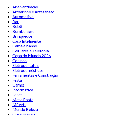
Ar e ventilação
Armarinho e Artesanato
Automotivo
Bar
Bebê
Bomboniere
Brinquedos
Casa Inteligente
Cama e banho
Celulares e Telefonia
Copa do Mundo 2026
Cozinha
Eletroportáteis
Eletrodomésticos
Ferramentas e Construção
Festa
Games
Informática
Lazer
Mesa Posta
Móveis
Mundo Beleza
Organização