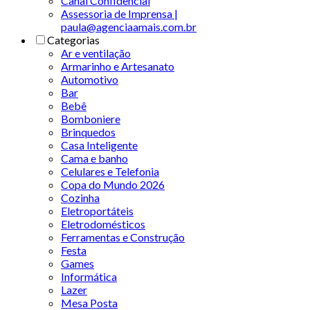
Canal Confidencial
Assessoria de Imprensa |
paula@agenciaamais.com.br
Categorias
Ar e ventilação
Armarinho e Artesanato
Automotivo
Bar
Bebê
Bomboniere
Brinquedos
Casa Inteligente
Cama e banho
Celulares e Telefonia
Copa do Mundo 2026
Cozinha
Eletroportáteis
Eletrodomésticos
Ferramentas e Construção
Festa
Games
Informática
Lazer
Mesa Posta