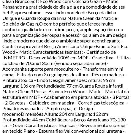
Clean Branco Soft Eco Wood com Colchão Gazin – Matic
Pensando na praticidade do dia a dia e na comodidade do seu
bebê, apresentamos esse lindo modelo de Berço da linha
Unique e Guarda Roupa da linha Nature Clean da Matic e
Colchão da Gazin.O combo perfeito que oferece muito
conforto, qualidade e um ótimo preço, amplo espaço interno
para a organização de roupas e acessórios, além de um design
lindo e moderno que deixa o ambiente super aconchegante.
Confira e aproveite! Berço Americano Unique Branco Soft Eco
Wood – Matic Características técnicas: - Certificado de
INMETRO - Desenvolvido 100% em MDF - Grade fixa - Utiliza
colchão de 70cmx130cm (vendido separadamente) -
Acompanha suporte para mosquiteiro - Transforma em mini
cama - Estrado com 3 regulagens de altura - Pés em madeira -
Pintura atóxica - Lindo DesignDimensões: Altura: 96 cm
Largura: 136 cm Profundidade: 77 cmGuarda Roupa Infantil
Nature Clean 3 Portas Branco Eco Wood - Matic - Material da
estrutura em MDF - Acabamento em pintura atóxica - 3 Portas
- 2 Gavetas - Cabideiro em madeira - Corrediças telescópica -
Puxadores usinados - Amplo espaço - Design
modernoDimensões Altura: 204 cm Largura: 132 cm
Profundidade: 44 cm Colchão para Berço Americano 70x130
cm – Gazin Características Técnicas: - Revestimento superior
em tecido Plano - Espuma flexível convencional poliuretana -