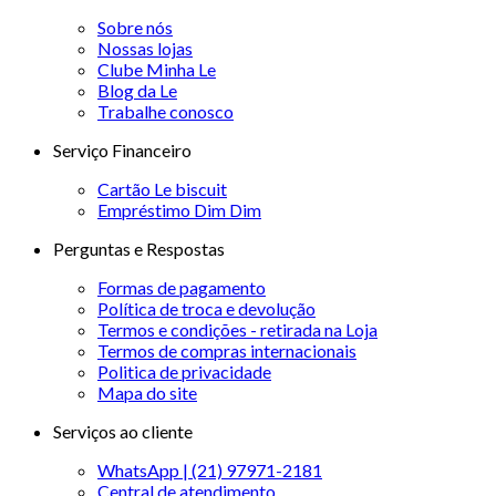
Sobre nós
Nossas lojas
Clube Minha Le
Blog da Le
Trabalhe conosco
Serviço Financeiro
Cartão Le biscuit
Empréstimo Dim Dim
Perguntas e Respostas
Formas de pagamento
Política de troca e devolução
Termos e condições - retirada na Loja
Termos de compras internacionais
Politica de privacidade
Mapa do site
Serviços ao cliente
WhatsApp | (21) 97971-2181
Central de atendimento