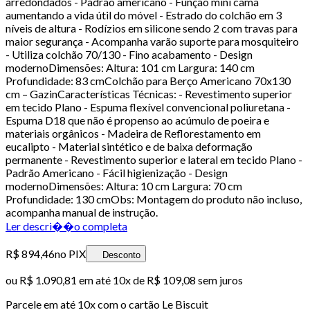
arredondados - Padrão americano - Função mini cama
aumentando a vida útil do móvel - Estrado do colchão em 3
níveis de altura - Rodízios em silicone sendo 2 com travas para
maior segurança - Acompanha varão suporte para mosquiteiro
- Utiliza colchão 70/130 - Fino acabamento - Design
modernoDimensões: Altura: 101 cm Largura: 140 cm
Profundidade: 83 cmColchão para Berço Americano 70x130
cm – GazinCaracterísticas Técnicas: - Revestimento superior
em tecido Plano - Espuma flexível convencional poliuretana -
Espuma D18 que não é propenso ao acúmulo de poeira e
materiais orgânicos - Madeira de Reflorestamento em
eucalipto - Material sintético e de baixa deformação
permanente - Revestimento superior e lateral em tecido Plano -
Padrão Americano - Fácil higienização - Design
modernoDimensões: Altura: 10 cm Largura: 70 cm
Profundidade: 130 cmObs: Montagem do produto não incluso,
acompanha manual de instrução.
Ler descri��o completa
R$ 894,46
no PIX
Desconto
ou
R$ 1.090,81
em até
10x de R$ 109,08 sem juros
Parcele em até
10
x com o cartão
Le Biscuit