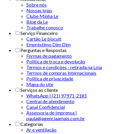
Sobre nós
Nossas lojas
Clube Minha Le
Blog da Le
Trabalhe conosco
Serviço Financeiro
Cartão Le biscuit
Empréstimo Dim Dim
Perguntas e Respostas
Formas de pagamento
Política de troca e devolução
Termos e condições - retirada na Loja
Termos de compras internacionais
Politica de privacidade
Mapa do site
Serviços ao cliente
WhatsApp | (21) 97971-2181
Central de atendimento
Canal Confidencial
Assessoria de Imprensa |
paula@agenciaamais.com.br
Categorias
Ar e ventilação