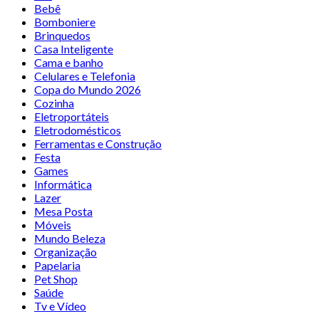
Bebê
Bomboniere
Brinquedos
Casa Inteligente
Cama e banho
Celulares e Telefonia
Copa do Mundo 2026
Cozinha
Eletroportáteis
Eletrodomésticos
Ferramentas e Construção
Festa
Games
Informática
Lazer
Mesa Posta
Móveis
Mundo Beleza
Organização
Papelaria
Pet Shop
Saúde
Tv e Vídeo