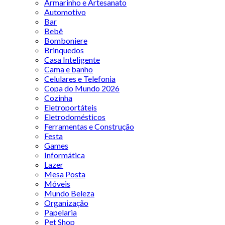
Armarinho e Artesanato
Automotivo
Bar
Bebê
Bomboniere
Brinquedos
Casa Inteligente
Cama e banho
Celulares e Telefonia
Copa do Mundo 2026
Cozinha
Eletroportáteis
Eletrodomésticos
Ferramentas e Construção
Festa
Games
Informática
Lazer
Mesa Posta
Móveis
Mundo Beleza
Organização
Papelaria
Pet Shop