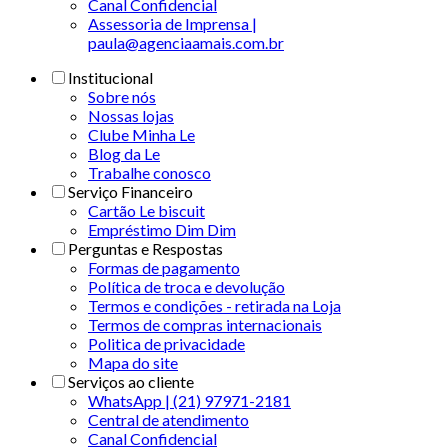
Canal Confidencial
Assessoria de Imprensa |
paula@agenciaamais.com.br
Institucional
Sobre nós
Nossas lojas
Clube Minha Le
Blog da Le
Trabalhe conosco
Serviço Financeiro
Cartão Le biscuit
Empréstimo Dim Dim
Perguntas e Respostas
Formas de pagamento
Política de troca e devolução
Termos e condições - retirada na Loja
Termos de compras internacionais
Politica de privacidade
Mapa do site
Serviços ao cliente
WhatsApp | (21) 97971-2181
Central de atendimento
Canal Confidencial