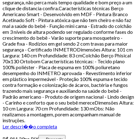
segurança, não perca mais tempo qualidade e bom preço a um
clique de distancia confira.Características técnicas Berço
Americano Smart - Desenvolvido em MDF - Pintura Branco
Acetinado Soft - Pintura atóxica que não tem cheiro e não faz
mal a saúde do bebê - Função mini cama - Estrado do colchão
em 3 níveis de altura podendo ser regulado conforme fases do
crescimento do bebê - Varão suporte para mosqueteiro -
Grade fixa - Rodízios em gel sendo 2 com travas para maior
segurança - Certificado INMETRODimensões Altura: 101 cm
Largura: 140 cm Profundidade: 83 cmColchão Berço Phisical
70x130 Ortobom Características técnicas: - Tecido plano
100% poliéster - Placa de espuma em 100% poliuretano
desempenho do INMETRO aprovada - Revestimento inferior
em plástico impermeável - Proteção 100% espuma e tecido
contra formação e colonização de ácaros, bactéria e fungos
trazendo mais segurança e auxiliando na saúde do bebê -
Padrão americano - Produto de origem nacional - Lindo design
- Carinho e conforto que o seu bebê mereceDimensões Altura:
10 cm Largura: 70 cm Profundidade: 130 mObs: Não
realizamos a montagem, porem acompanham manual de
instruções.
Ler descri��o completa
R$ 911,29
no PIX