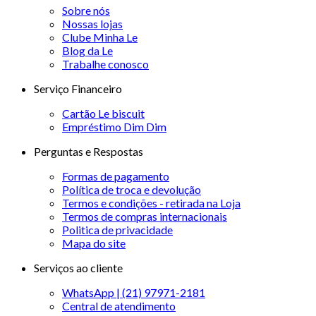
Sobre nós
Nossas lojas
Clube Minha Le
Blog da Le
Trabalhe conosco
Serviço Financeiro
Cartão Le biscuit
Empréstimo Dim Dim
Perguntas e Respostas
Formas de pagamento
Política de troca e devolução
Termos e condições - retirada na Loja
Termos de compras internacionais
Politica de privacidade
Mapa do site
Serviços ao cliente
WhatsApp | (21) 97971-2181
Central de atendimento