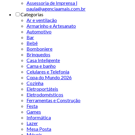
Assessoria de Imprensa |
paula@agenciaamais.com.br
Categorias
Ar e ventilação
Armarinho e Artesanato
Automotivo
Bar
Bebê
Bomboniere
Brinquedos
Casa Inteligente
Cama e banho
Celulares e Telefonia
Copa do Mundo 2026
Cozinha
Eletroportáteis
Eletrodomésticos
Ferramentas e Construção
Festa
Games
Informática
Lazer
Mesa Posta
Móveis