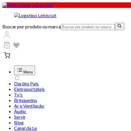
Buscar por produto ou marca
Menu
Dia dos Pais
Eletroportáteis
Tv's
Brinquedos
Ar e Ventilação
Áudio
Servir
Blog
Canal da Le