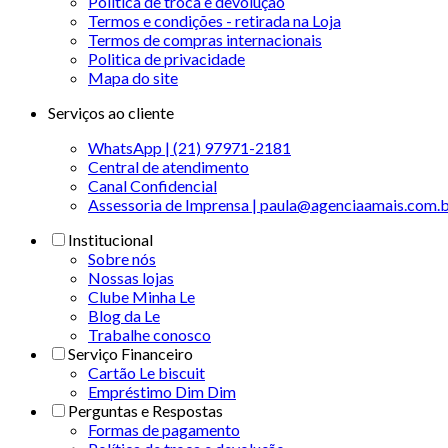
Política de troca e devolução
Termos e condições - retirada na Loja
Termos de compras internacionais
Politica de privacidade
Mapa do site
Serviços ao cliente
WhatsApp | (21) 97971-2181
Central de atendimento
Canal Confidencial
Assessoria de Imprensa | paula@agenciaamais.com.
Institucional
Sobre nós
Nossas lojas
Clube Minha Le
Blog da Le
Trabalhe conosco
Serviço Financeiro
Cartão Le biscuit
Empréstimo Dim Dim
Perguntas e Respostas
Formas de pagamento