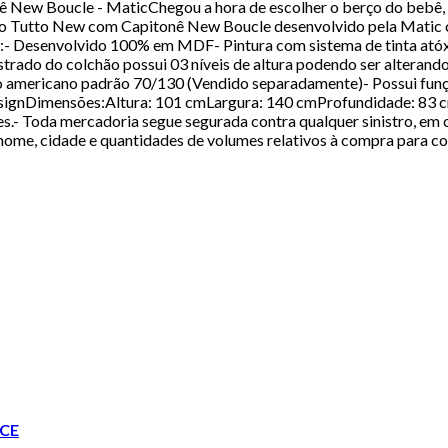
ew Boucle - MaticChegou a hora de escolher o berço do bebê, e
 Tutto New com Capitonê New Boucle desenvolvido pela Matic com
cas:- Desenvolvido 100% em MDF- Pintura com sistema de tinta atóx
strado do colchão possui 03 níveis de altura podendo ser altera
o americano padrão 70/130 (Vendido separadamente)- Possui funç
esignDimensões:Altura: 101 cmLargura: 140 cmProfundidade: 83 
.- Toda mercadoria segue segurada contra qualquer sinistro, em c
nome, cidade e quantidades de volumes relativos à compra para co
CE