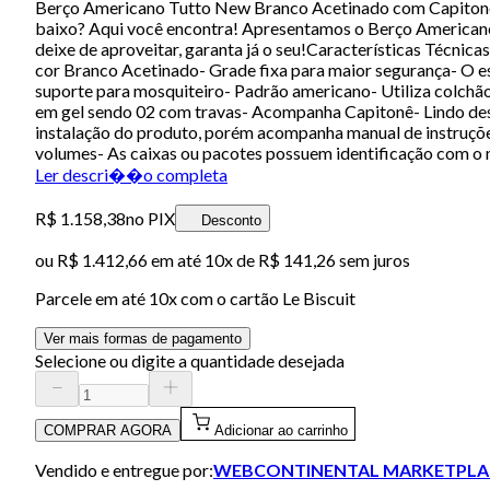
Berço Americano Tutto New Branco Acetinado com Capitonê N
baixo? Aqui você encontra! Apresentamos o Berço Americano
deixe de aproveitar, garanta já o seu!Características Técni
cor Branco Acetinado- Grade fixa para maior segurança- O e
suporte para mosquiteiro- Padrão americano- Utiliza colchã
em gel sendo 02 com travas- Acompanha Capitonê- Lindo d
instalação do produto, porém acompanha manual de instruções
volumes- As caixas ou pacotes possuem identificação com o 
Ler descri��o completa
R$ 1.158,38
no PIX
Desconto
ou
R$ 1.412,66
em até
10x de R$ 141,26 sem juros
Parcele em até
10
x com o cartão
Le Biscuit
Ver mais formas de pagamento
Selecione ou digite a quantidade desejada
COMPRAR AGORA
Adicionar ao carrinho
Vendido e entregue por:
WEBCONTINENTAL MARKETPLA