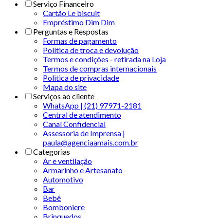
Serviço Financeiro
Cartão Le biscuit
Empréstimo Dim Dim
Perguntas e Respostas
Formas de pagamento
Política de troca e devolução
Termos e condições - retirada na Loja
Termos de compras internacionais
Politica de privacidade
Mapa do site
Serviços ao cliente
WhatsApp | (21) 97971-2181
Central de atendimento
Canal Confidencial
Assessoria de Imprensa |
paula@agenciaamais.com.br
Categorias
Ar e ventilação
Armarinho e Artesanato
Automotivo
Bar
Bebê
Bomboniere
Brinquedos