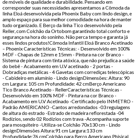
de móveis de qualidade e durabilidade. Pensando em
corresponder suas necessidades apresentamos a Cômoda da
linha Eloá desenvolvida pela Phoenix Baby com lindo design, e
amplo espaço para sua melhor comodidade na hora de manter
tudo organizado. E Berço da linha Tico desenvolvido pela
Reller, com Colchão da Ortobom garantindo total conforto e
segurança na hora do soninho. Não perca tempo e garanta já
esses lindos produtos!Cômoda Infantil Eloá Branco Acetinado
– Phoenix Características Técnicas: - Desenvolvido em 100%
MDF - Chapas de 12mm e 15mm - Pintura na cor Branco -
Sistema de pintura com tinta atóxica, que não prejudica a saúde
do bebê - Acabamento em U.V acetinado - 2 portas -
Dobradiças metálicas - 4 Gavetas com corrediças telescópicas
- Cabideiro em alumínio - Lindo designDimensões: Altura: 90
cm Largura: 105 cm Profundidade: 42 cmBerço Americano
Tico Branco Acetinado - RellerCaracterísticas Técnicas -
Desenvolvido em 100% MDF - Pintura na cor Branco -
Acabamento em U.V Acetinado -Certificado pelo INMETRO -
Padrão AMERICANO -Cantos arredondados -03 regulagens
de altura do estrado -Estrado de madeira reflorestada -04
Rodízios, sendo 02 Rodízios com trava -Acompanha suporte
para mosquiteiro -Utiliza-se Colchão 70x130 cm - Lindo
designDimensões Altura:91 cm Largura:133 cm
Profundidade:76 cmColchão para Berço Americano Phisical