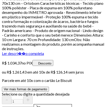
70x130 cm – Ortobom Características técnicas - Tecido plano
100% poliéster - Placa de espuma em 100% poliuretano
desempenho do INMETRO aprovada - Revestimento inferior
em plástico impermeável - Proteção 100% espuma e tecido
contra formação e colonização de ácaros, bactéria e fungos
trazendo mais segurança e auxiliando na saúde do bebê -
Padrão americano - Produto de origem nacional - Lindo design
- Carinho e conforto que o seu bebê merece Dimensões Altura:
10 cm Largura: 70 cm Profundidade: 130 cmObs: Não
realizamos a montagem do produto, porém acompanha manual
de instruções.
Ler descri��o completa
R$ 1.034,37
no PIX
Desconto
ou
R$ 1.261,43
em até
10x de R$ 126,14 sem juros
Parcele em até
10
x com o cartão
Le Biscuit
Ver mais formas de pagamento
Selecione ou digite a quantidade desejada