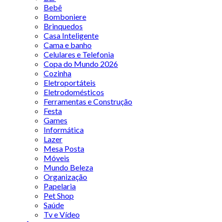
Bebê
Bomboniere
Brinquedos
Casa Inteligente
Cama e banho
Celulares e Telefonia
Copa do Mundo 2026
Cozinha
Eletroportáteis
Eletrodomésticos
Ferramentas e Construção
Festa
Games
Informática
Lazer
Mesa Posta
Móveis
Mundo Beleza
Organização
Papelaria
Pet Shop
Saúde
Tv e Vídeo