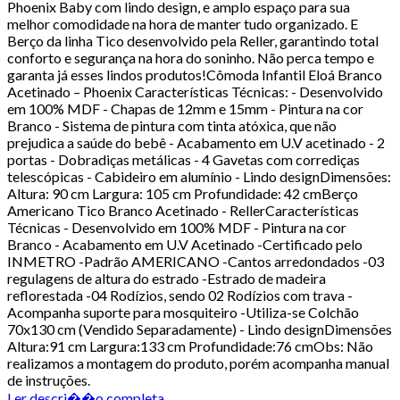
Phoenix Baby com lindo design, e amplo espaço para sua
melhor comodidade na hora de manter tudo organizado. E
Berço da linha Tico desenvolvido pela Reller, garantindo total
conforto e segurança na hora do soninho. Não perca tempo e
garanta já esses lindos produtos!Cômoda Infantil Eloá Branco
Acetinado – Phoenix Características Técnicas: - Desenvolvido
em 100% MDF - Chapas de 12mm e 15mm - Pintura na cor
Branco - Sistema de pintura com tinta atóxica, que não
prejudica a saúde do bebê - Acabamento em U.V acetinado - 2
portas - Dobradiças metálicas - 4 Gavetas com corrediças
telescópicas - Cabideiro em alumínio - Lindo designDimensões:
Altura: 90 cm Largura: 105 cm Profundidade: 42 cmBerço
Americano Tico Branco Acetinado - RellerCaracterísticas
Técnicas - Desenvolvido em 100% MDF - Pintura na cor
Branco - Acabamento em U.V Acetinado -Certificado pelo
INMETRO -Padrão AMERICANO -Cantos arredondados -03
regulagens de altura do estrado -Estrado de madeira
reflorestada -04 Rodízios, sendo 02 Rodízios com trava -
Acompanha suporte para mosquiteiro -Utiliza-se Colchão
70x130 cm (Vendido Separadamente) - Lindo designDimensões
Altura:91 cm Largura:133 cm Profundidade:76 cmObs: Não
realizamos a montagem do produto, porém acompanha manual
de instruções.
Ler descri��o completa