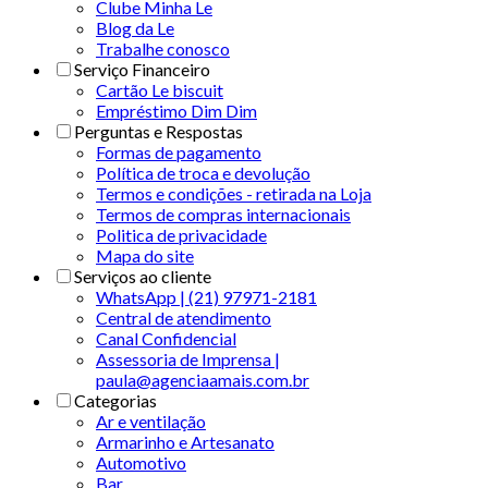
Clube Minha Le
Blog da Le
Trabalhe conosco
Serviço Financeiro
Cartão Le biscuit
Empréstimo Dim Dim
Perguntas e Respostas
Formas de pagamento
Política de troca e devolução
Termos e condições - retirada na Loja
Termos de compras internacionais
Politica de privacidade
Mapa do site
Serviços ao cliente
WhatsApp | (21) 97971-2181
Central de atendimento
Canal Confidencial
Assessoria de Imprensa |
paula@agenciaamais.com.br
Categorias
Ar e ventilação
Armarinho e Artesanato
Automotivo
Bar