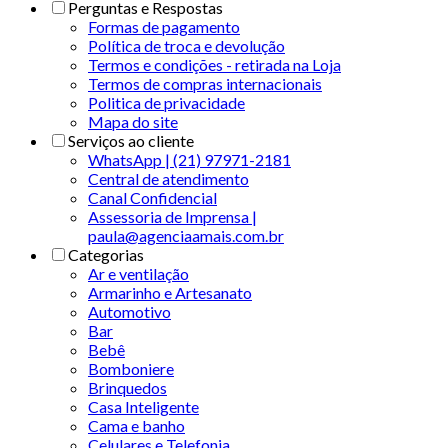
Perguntas e Respostas
Formas de pagamento
Política de troca e devolução
Termos e condições - retirada na Loja
Termos de compras internacionais
Politica de privacidade
Mapa do site
Serviços ao cliente
WhatsApp | (21) 97971-2181
Central de atendimento
Canal Confidencial
Assessoria de Imprensa |
paula@agenciaamais.com.br
Categorias
Ar e ventilação
Armarinho e Artesanato
Automotivo
Bar
Bebê
Bomboniere
Brinquedos
Casa Inteligente
Cama e banho
Celulares e Telefonia