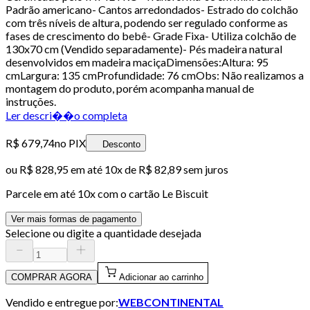
Padrão americano- Cantos arredondados- Estrado do colchão
com três níveis de altura, podendo ser regulado conforme as
fases de crescimento do bebê- Grade Fixa- Utiliza colchão de
130x70 cm (Vendido separadamente)- Pés madeira natural
desenvolvidos em madeira maciçaDimensões:Altura: 95
cmLargura: 135 cmProfundidade: 76 cmObs: Não realizamos a
montagem do produto, porém acompanha manual de
instruções.
Ler descri��o completa
R$ 679,74
no PIX
Desconto
ou
R$ 828,95
em até
10x de R$ 82,89 sem juros
Parcele em até
10
x com o cartão
Le Biscuit
Ver mais formas de pagamento
Selecione ou digite a quantidade desejada
COMPRAR AGORA
Adicionar ao carrinho
Vendido e entregue por:
WEBCONTINENTAL