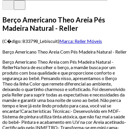
Berço Americano Theo Areia Pés
Madeira Natural - Reller
(C�digo:
833798_Lebiscuit
)
Marca:
Reller Móveis
Berço Americano Theo Areia Com Pés Madeira Natural - Reller
Berço Americano Theo Areia com Pés Madeira Natural -
RellerNa hora de escolher o berço, a mamãe busca por um
produto com boa qualidade e que proporcione conforto e
segurança ao bebê. Pensando nisso, apresentamos o Berço
Theo da linha Color que remete diferencial ao ambiente,
deixando o quartinho charmoso e sofisticado. Foi desenvolvido
pela Reller para suprir todas as expectativas e necessidades da
mamãe e garantir uma boa noite de sono ao bebê. Não perca
tempo e leve já este lindo produto para casa, você vai se
encantar!Características Técnicas:- Desenvolvido em MDF-
Sistema de pintura utiliza tinta atóxica, que não faz mal a saúde
do bebê- Pintura e acabamento em U.V na cor Areia acetinado-
Certificado pelo INMETRO- Transforma-se em mini cama-