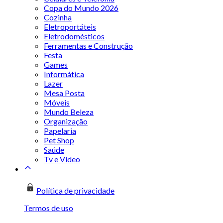
Copa do Mundo 2026
Cozinha
Eletroportáteis
Eletrodomésticos
Ferramentas e Construção
Festa
Games
Informática
Lazer
Mesa Posta
Móveis
Mundo Beleza
Organização
Papelaria
Pet Shop
Saúde
Tv e Vídeo
Política de privacidade
Termos de uso