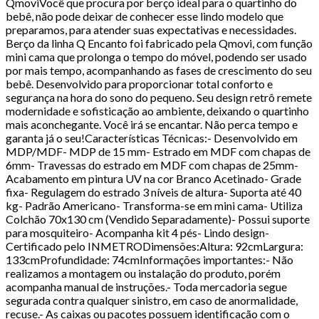
QmoviVocê que procura por berço ideal para o quartinho do
bebê, não pode deixar de conhecer esse lindo modelo que
preparamos, para atender suas expectativas e necessidades.
Berço da linha Q Encanto foi fabricado pela Qmovi, com função
mini cama que prolonga o tempo do móvel, podendo ser usado
por mais tempo, acompanhando as fases de crescimento do seu
bebê. Desenvolvido para proporcionar total conforto e
segurança na hora do sono do pequeno. Seu design retrô remete
modernidade e sofisticação ao ambiente, deixando o quartinho
mais aconchegante. Você irá se encantar. Não perca tempo e
garanta já o seu!Características Técnicas:- Desenvolvido em
MDP/MDF- MDP de 15 mm- Estrado em MDF com chapas de
6mm- Travessas do estrado em MDF com chapas de 25mm-
Acabamento em pintura UV na cor Branco Acetinado- Grade
fixa- Regulagem do estrado 3 níveis de altura- Suporta até 40
kg- Padrão Americano- Transforma-se em mini cama- Utiliza
Colchão 70x130 cm (Vendido Separadamente)- Possui suporte
para mosquiteiro- Acompanha kit 4 pés- Lindo design-
Certificado pelo INMETRODimensões:Altura: 92cmLargura:
133cmProfundidade: 74cmInformações importantes:- Não
realizamos a montagem ou instalação do produto, porém
acompanha manual de instruções.- Toda mercadoria segue
segurada contra qualquer sinistro, em caso de anormalidade,
recuse.- As caixas ou pacotes possuem identificação com o