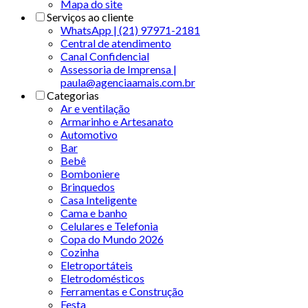
Mapa do site
Serviços ao cliente
WhatsApp | (21) 97971-2181
Central de atendimento
Canal Confidencial
Assessoria de Imprensa |
paula@agenciaamais.com.br
Categorias
Ar e ventilação
Armarinho e Artesanato
Automotivo
Bar
Bebê
Bomboniere
Brinquedos
Casa Inteligente
Cama e banho
Celulares e Telefonia
Copa do Mundo 2026
Cozinha
Eletroportáteis
Eletrodomésticos
Ferramentas e Construção
Festa