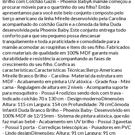
Brilho com Colchão Gazin – Phoenix BabyA mamãe começou a
procurar móveis para o quartinho do seu filho? Então
apresentamos para você este belo conjunto composto pelo
berço americano da linha Mirelle desenvolvido pela Carolina
acompanhado do colchão Gazin e a cômoda da linha Duda
desenvolvida pela Phoenix Baby. Este conjunto entrega todo
conforto para que seu pequeno possa descansar
tranquilamente e toda a praticidade e comodidade para a
mamãe acomodar as roupinhas e itens do seu filho. Fabricados
com materiais de qualidade em 100% MDF garante mais
durabilidade e resistência acompanhando as fases de
crescimento do seu filho. Confira as
características:Características Técnicas:Berço Americano
Mirelle Branco Brilho – Carolina- Material da estrutura em
MDF - Acabamento em pintura U.V atóxica - Grade fixa - Mini
cama - Regulagem de altura em 2 níveis - Acompanha suporte
para mosquiteiro - Possui 4 rodízios sendo dois com trava -
Indicado colchão 70 x 130 cm - Design modernoDimensões
Altura: 115 cm Largura: 154 cm Profundidade: 78 cmCômoda
Infantil Duda Branco Brilho – Phoenix Baby- Desenvolvido em
100% MDF de 12/15mm - Sistema de pintura atóxica, que não
faz mal ao bebê - Acabamento em UV brilho - Possui 3 gavetas
- Possui 1 porta - Corrediças telescópicas - Puxadores em PVC
- Lindo designDimensões: Altura: 91 cm Largura: 91 cm