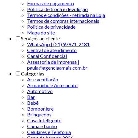
Formas de pagamento
Política de troca e devolução
Termos e condições - retirada na Loja
Termos de compras internacionais
Politica de privacidade
Mapa do site
Serviços ao cliente
WhatsApp | (21) 97971-2181
Central de atendimento
Canal Confidencial
Assessoria de Imprensa |
paula@agenciaamais.com.br
Categorias
Ar e ventilação
Armarinho e Artesanato
Automotivo
Bar
Bebê
Bomboniere
Brinquedos
Casa Inteligente
Cama e banho
Celulares e Telefonia
Copa do Mundo 2026