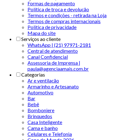
Formas de pagamento
Política de troca e devolução
Termos e condições - retirada na Loja
Termos de compras internacionais
Politica de privacidade
Mapa do site
Serviços ao cliente
WhatsApp | (21) 97971-2181
Central de atendimento
Canal Confidencial
Assessoria de Imprensa |
paula@agenciaamais.com.br
Categorias
Ar e ventilação
Armarinho e Artesanato
Automotivo
Bar
Bebê
Bomboniere
Brinquedos
Casa Inteligente
Cama e banho
Celulares e Telefonia
Copa do Mundo 2026