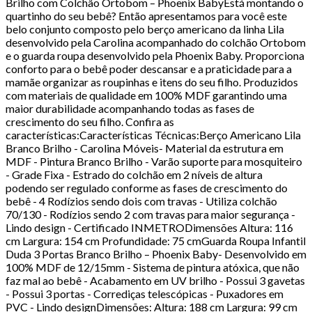
Brilho com Colchão Ortobom – Phoenix BabyEstá montando o
quartinho do seu bebê? Então apresentamos para você este
belo conjunto composto pelo berço americano da linha Lila
desenvolvido pela Carolina acompanhado do colchão Ortobom
e o guarda roupa desenvolvido pela Phoenix Baby. Proporciona
conforto para o bebê poder descansar e a praticidade para a
mamãe organizar as roupinhas e itens do seu filho. Produzidos
com materiais de qualidade em 100% MDF garantindo uma
maior durabilidade acompanhando todas as fases de
crescimento do seu filho. Confira as
características:Características Técnicas:Berço Americano Lila
Branco Brilho - Carolina Móveis- Material da estrutura em
MDF - Pintura Branco Brilho - Varão suporte para mosquiteiro
- Grade Fixa - Estrado do colchão em 2 níveis de altura
podendo ser regulado conforme as fases de crescimento do
bebê - 4 Rodízios sendo dois com travas - Utiliza colchão
70/130 - Rodízios sendo 2 com travas para maior segurança -
Lindo design - Certificado INMETRODimensões Altura: 116
cm Largura: 154 cm Profundidade: 75 cmGuarda Roupa Infantil
Duda 3 Portas Branco Brilho – Phoenix Baby- Desenvolvido em
100% MDF de 12/15mm - Sistema de pintura atóxica, que não
faz mal ao bebê - Acabamento em UV brilho - Possui 3 gavetas
- Possui 3 portas - Corrediças telescópicas - Puxadores em
PVC - Lindo designDimensões: Altura: 188 cm Largura: 99 cm