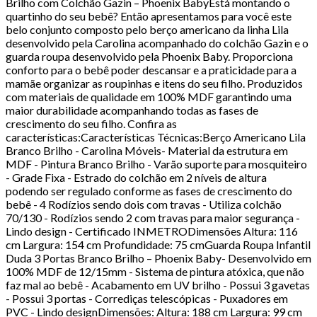
Brilho com Colchão Gazin – Phoenix BabyEstá montando o
quartinho do seu bebê? Então apresentamos para você este
belo conjunto composto pelo berço americano da linha Lila
desenvolvido pela Carolina acompanhado do colchão Gazin e o
guarda roupa desenvolvido pela Phoenix Baby. Proporciona
conforto para o bebê poder descansar e a praticidade para a
mamãe organizar as roupinhas e itens do seu filho. Produzidos
com materiais de qualidade em 100% MDF garantindo uma
maior durabilidade acompanhando todas as fases de
crescimento do seu filho. Confira as
características:Características Técnicas:Berço Americano Lila
Branco Brilho - Carolina Móveis- Material da estrutura em
MDF - Pintura Branco Brilho - Varão suporte para mosquiteiro
- Grade Fixa - Estrado do colchão em 2 níveis de altura
podendo ser regulado conforme as fases de crescimento do
bebê - 4 Rodízios sendo dois com travas - Utiliza colchão
70/130 - Rodízios sendo 2 com travas para maior segurança -
Lindo design - Certificado INMETRODimensões Altura: 116
cm Largura: 154 cm Profundidade: 75 cmGuarda Roupa Infantil
Duda 3 Portas Branco Brilho – Phoenix Baby- Desenvolvido em
100% MDF de 12/15mm - Sistema de pintura atóxica, que não
faz mal ao bebê - Acabamento em UV brilho - Possui 3 gavetas
- Possui 3 portas - Corrediças telescópicas - Puxadores em
PVC - Lindo designDimensões: Altura: 188 cm Largura: 99 cm