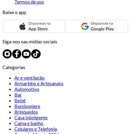
Termos de uso
Baixe o app
Siga-nos nas mídias sociais
Categorias
Ar e ventilação
Armarinho e Artesanato
Automotivo
Bar
Bebê
Bomboniere
Brinquedos
Casa Inteligente
Cama e banho
Celulares e Telefonia