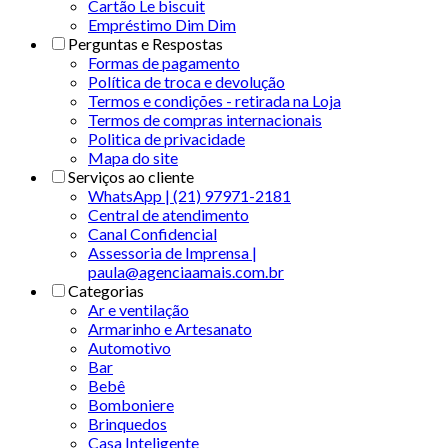
Cartão Le biscuit
Empréstimo Dim Dim
Perguntas e Respostas
Formas de pagamento
Política de troca e devolução
Termos e condições - retirada na Loja
Termos de compras internacionais
Politica de privacidade
Mapa do site
Serviços ao cliente
WhatsApp | (21) 97971-2181
Central de atendimento
Canal Confidencial
Assessoria de Imprensa |
paula@agenciaamais.com.br
Categorias
Ar e ventilação
Armarinho e Artesanato
Automotivo
Bar
Bebê
Bomboniere
Brinquedos
Casa Inteligente