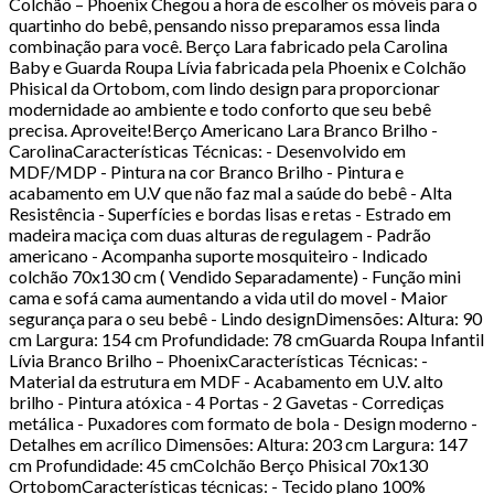
Colchão – Phoenix Chegou a hora de escolher os móveis para o
quartinho do bebê, pensando nisso preparamos essa linda
combinação para você. Berço Lara fabricado pela Carolina
Baby e Guarda Roupa Lívia fabricada pela Phoenix e Colchão
Phisical da Ortobom, com lindo design para proporcionar
modernidade ao ambiente e todo conforto que seu bebê
precisa. Aproveite!Berço Americano Lara Branco Brilho -
CarolinaCaracterísticas Técnicas: - Desenvolvido em
MDF/MDP - Pintura na cor Branco Brilho - Pintura e
acabamento em U.V que não faz mal a saúde do bebê - Alta
Resistência - Superfícies e bordas lisas e retas - Estrado em
madeira maciça com duas alturas de regulagem - Padrão
americano - Acompanha suporte mosquiteiro - Indicado
colchão 70x130 cm ( Vendido Separadamente) - Função mini
cama e sofá cama aumentando a vida util do movel - Maior
segurança para o seu bebê - Lindo designDimensões: Altura: 90
cm Largura: 154 cm Profundidade: 78 cmGuarda Roupa Infantil
Lívia Branco Brilho – PhoenixCaracterísticas Técnicas: -
Material da estrutura em MDF - Acabamento em U.V. alto
brilho - Pintura atóxica - 4 Portas - 2 Gavetas - Corrediças
metálica - Puxadores com formato de bola - Design moderno -
Detalhes em acrílico Dimensões: Altura: 203 cm Largura: 147
cm Profundidade: 45 cmColchão Berço Phisical 70x130
OrtobomCaracterísticas técnicas: - Tecido plano 100%