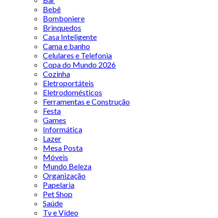
Bebê
Bomboniere
Brinquedos
Casa Inteligente
Cama e banho
Celulares e Telefonia
Copa do Mundo 2026
Cozinha
Eletroportáteis
Eletrodomésticos
Ferramentas e Construção
Festa
Games
Informática
Lazer
Mesa Posta
Móveis
Mundo Beleza
Organização
Papelaria
Pet Shop
Saúde
Tv e Vídeo