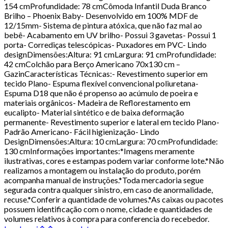
154 cmProfundidade: 78 cmCômoda Infantil Duda Branco
Brilho – Phoenix Baby- Desenvolvido em 100% MDF de
12/15mm- Sistema de pintura atóxica, que não faz mal ao
bebê- Acabamento em UV brilho- Possui 3 gavetas- Possui 1
porta- Corrediças telescópicas- Puxadores em PVC- Lindo
designDimensões:Altura: 91 cmLargura: 91 cmProfundidade:
42 cmColchão para Berço Americano 70x130 cm –
GazinCaracterísticas Técnicas:- Revestimento superior em
tecido Plano- Espuma flexível convencional poliuretana-
Espuma D18 que não é propenso ao acúmulo de poeira e
materiais orgânicos- Madeira de Reflorestamento em
eucalipto- Material sintético e de baixa deformação
permanente- Revestimento superior e lateral em tecido Plano-
Padrão Americano- Fácil higienização- Lindo
DesignDimensões:Altura: 10 cmLargura: 70 cmProfundidade:
130 cmInformações importantes:*Imagens meramente
ilustrativas, cores e estampas podem variar conforme lote.*Não
realizamos a montagem ou instalação do produto, porém
acompanha manual de instruções.*Toda mercadoria segue
segurada contra qualquer sinistro, em caso de anormalidade,
recuse.*Conferir a quantidade de volumes.*As caixas ou pacotes
possuem identificação com o nome, cidade e quantidades de
volumes relativos à compra para conferencia do recebedor.