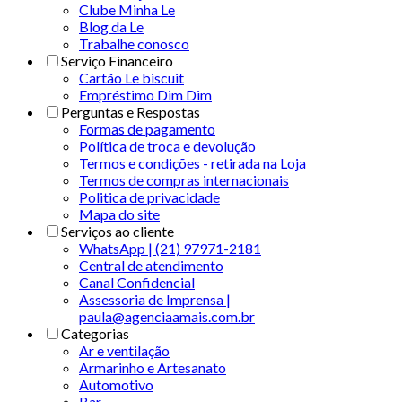
Clube Minha Le
Blog da Le
Trabalhe conosco
Serviço Financeiro
Cartão Le biscuit
Empréstimo Dim Dim
Perguntas e Respostas
Formas de pagamento
Política de troca e devolução
Termos e condições - retirada na Loja
Termos de compras internacionais
Politica de privacidade
Mapa do site
Serviços ao cliente
WhatsApp | (21) 97971-2181
Central de atendimento
Canal Confidencial
Assessoria de Imprensa |
paula@agenciaamais.com.br
Categorias
Ar e ventilação
Armarinho e Artesanato
Automotivo
Bar