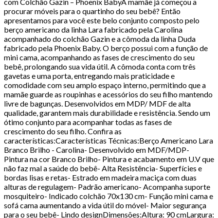
com Colchão Gazin – Phoenix BabyA mamãe já começou a
procurar móveis para o quartinho do seu bebê? Então
apresentamos para você este belo conjunto composto pelo
berço americano da linha Lara fabricado pela Carolina
acompanhado do colchão Gazin e a cômoda da linha Duda
fabricado pela Phoenix Baby. O berço possui com a função de
mini cama, acompanhando as fases de crescimento do seu
bebê, prolongando sua vida útil. A cômoda conta com três
gavetas e uma porta, entregando mais praticidade e
comodidade com seu amplo espaço interno, permitindo que a
mamãe guarde as roupinhas e acessórios do seu filho mantendo
livre de bagunças. Desenvolvidos em MDP/ MDF de alta
qualidade, garantem mais durabilidade e resistência. Sendo um
ótimo conjunto para acompanhar todas as fases de
crescimento do seu filho. Confira as
características:Características Técnicas:Berço Americano Lara
Branco Brilho - Carolina- Desenvolvido em MDF/MDP-
Pintura na cor Branco Brilho- Pintura e acabamento em U.V que
não faz mal a saúde do bebê- Alta Resistência- Superfícies e
bordas lisas e retas- Estrado em madeira maciça com duas
alturas de regulagem- Padrão americano- Acompanha suporte
mosquiteiro- Indicado colchão 70x130 cm- Função mini cama e
sofá cama aumentando a vida útil do móvel- Maior segurança
para o seu bebê- Lindo designDimensões:Altura: 90 cmLargura: