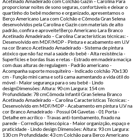
Acetinado Amadeirado com Colchão Gazin – Carolina Para
proporcionar noites de sono seguras, confortáveis e deixar o
quartinho do bebê moderno e organizado, apresentamos o
Berço Americano Lara com Colchão e Cômoda Gran Selena
desenvolvidos pela Carolina e Gazin com materiais de alto
padrão, confira e aproveite!Berço Americano Lara Branco
Acetinado Amadeirado – Carolina Características técnicas: -
Desenvolvido em MDF/MDP - Pintura e acabamento em U.V
na cor Branco Acetinado Amadeirado - Sistema de pintura
atóxico que não faz mal a saúde do bebê - Alta resistência -
Superfícies e bordas lisas e retas - Estrado em madeira maciça
com duas alturas de regulagem - Padrão americano -
Acompanha suporte mosquiteiro - Indicado colchão 70x130
cm - Função mini cama e sofá cama aumentando a vida útil do
móvel - Maior segurança para o seu bebê - Lindo
designDimensões: Altura: 90 cm Largura: 154 cm
Profundidade: 78 cmCômoda Infantil Gran Selena Branco
Acetinado Amadeirado – Carolina Características Técnicas: -
Desenvolvido em MDF/MDP - Acabamento em pintura U.V na
cor Branco Amadeirado - Possui 04 Gavetas - 01 Porta -
Detalhe em acrílico - Travas anti-tombamento, fixado na
parede - Corrediças telescópica - Maior organizção, espaço e
praticidade - Lindo design Dimensões: Altura: 93 cm Largura:
130 cm Profundidade: 43 cm Colchão para Berço Americano