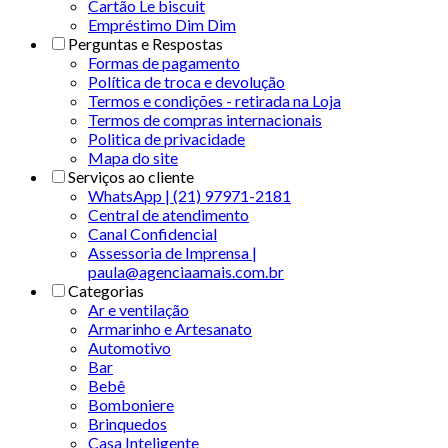
Cartão Le biscuit
Empréstimo Dim Dim
Perguntas e Respostas
Formas de pagamento
Política de troca e devolução
Termos e condições - retirada na Loja
Termos de compras internacionais
Politica de privacidade
Mapa do site
Serviços ao cliente
WhatsApp | (21) 97971-2181
Central de atendimento
Canal Confidencial
Assessoria de Imprensa |
paula@agenciaamais.com.br
Categorias
Ar e ventilação
Armarinho e Artesanato
Automotivo
Bar
Bebê
Bomboniere
Brinquedos
Casa Inteligente