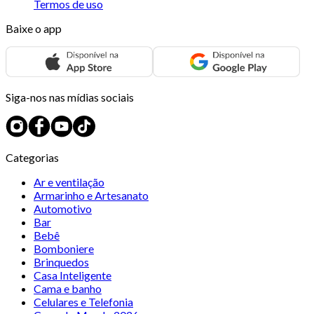
Termos de uso
Baixe o app
Siga-nos nas mídias sociais
Categorias
Ar e ventilação
Armarinho e Artesanato
Automotivo
Bar
Bebê
Bomboniere
Brinquedos
Casa Inteligente
Cama e banho
Celulares e Telefonia