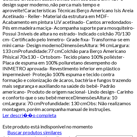
design super moderno, não perca mais tempo e
aproveite!Características Técnicas:Berço Americano Isis Areia
Acetinado - Reller- Material da estrutura em MDF-
Acabamento em pintura U.V acetinado- Cantos arredondados-
Pés em madeira maciça- Acompanha suporte para mosquiteiro-
Possui 3 níveis de altura no estrado- Indicado colchão 70/130
cm- Certificado pelo Inmetro- Grade fixa- Transforma-se em
mini cama- Design modernoDimensõesAltura: 94 cmLargura:
133 cmProfundidade:77 cmColchão para Berço Americano
Phisical 70x130 – Ortobom- Tecido plano 100% poliéster-
Placa de espuma em 100% poliuretano desempenho do
INMETRO aprovada- Revestimento inferior em plástico
impermeável- Proteção 100% espuma e tecido contra
formação e colonização de ácaros, bactéria e fungos trazendo
mais segurança e auxiliando na saúde do bebê- Padrão
americano- Produto de origem nacional- Lindo design- Carinho
e conforto que o seu bebê mereceDimensõesAltura: 10
cmLargura: 70 cmProfundidade: 130 cmObs: Não realizamos
montagem, porém acompanha manual de instruções.
Ler descri��o completa
Este produto está indisponivel no momento
Buscar produtos similares