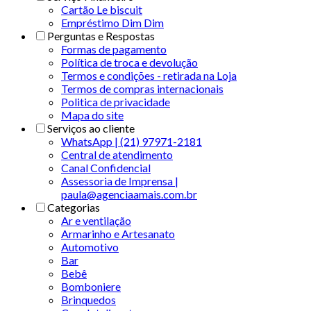
Cartão Le biscuit
Empréstimo Dim Dim
Perguntas e Respostas
Formas de pagamento
Política de troca e devolução
Termos e condições - retirada na Loja
Termos de compras internacionais
Politica de privacidade
Mapa do site
Serviços ao cliente
WhatsApp | (21) 97971-2181
Central de atendimento
Canal Confidencial
Assessoria de Imprensa |
paula@agenciaamais.com.br
Categorias
Ar e ventilação
Armarinho e Artesanato
Automotivo
Bar
Bebê
Bomboniere
Brinquedos