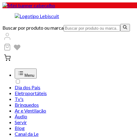
Buscar por produto ou marca
Menu
Dia dos Pais
Eletroportáteis
Tv's
Brinquedos
Ar e Ventilação
Áudio
Servir
Blog
Canal da Le