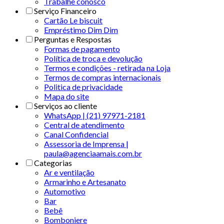
Trabalhe conosco
Serviço Financeiro
Cartão Le biscuit
Empréstimo Dim Dim
Perguntas e Respostas
Formas de pagamento
Política de troca e devolução
Termos e condições - retirada na Loja
Termos de compras internacionais
Politica de privacidade
Mapa do site
Serviços ao cliente
WhatsApp | (21) 97971-2181
Central de atendimento
Canal Confidencial
Assessoria de Imprensa |
paula@agenciaamais.com.br
Categorias
Ar e ventilação
Armarinho e Artesanato
Automotivo
Bar
Bebê
Bomboniere