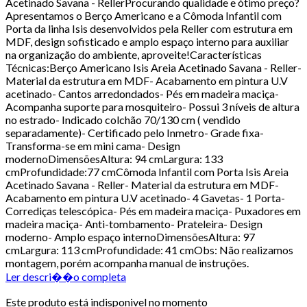
Acetinado Savana - RellerProcurando qualidade e ótimo preço?
Apresentamos o Berço Americano e a Cômoda Infantil com
Porta da linha Isis desenvolvidos pela Reller com estrutura em
MDF, design sofisticado e amplo espaço interno para auxiliar
na organização do ambiente, aproveite!Características
Técnicas:Berço Americano Isis Areia Acetinado Savana - Reller-
Material da estrutura em MDF- Acabamento em pintura U.V
acetinado- Cantos arredondados- Pés em madeira maciça-
Acompanha suporte para mosquiteiro- Possui 3 níveis de altura
no estrado- Indicado colchão 70/130 cm ( vendido
separadamente)- Certificado pelo Inmetro- Grade fixa-
Transforma-se em mini cama- Design
modernoDimensõesAltura: 94 cmLargura: 133
cmProfundidade:77 cmCômoda Infantil com Porta Isis Areia
Acetinado Savana - Reller- Material da estrutura em MDF-
Acabamento em pintura U.V acetinado- 4 Gavetas- 1 Porta-
Corrediças telescópica- Pés em madeira maciça- Puxadores em
madeira maciça- Anti-tombamento- Prateleira- Design
moderno- Amplo espaço internoDimensõesAltura: 97
cmLargura: 113 cmProfundidade: 41 cmObs: Não realizamos
montagem, porém acompanha manual de instruções.
Ler descri��o completa
Este produto está indisponivel no momento