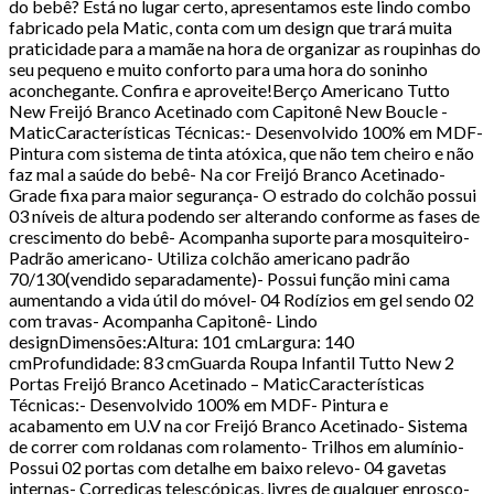
do bebê? Está no lugar certo, apresentamos este lindo combo
fabricado pela Matic, conta com um design que trará muita
praticidade para a mamãe na hora de organizar as roupinhas do
seu pequeno e muito conforto para uma hora do soninho
aconchegante. Confira e aproveite!Berço Americano Tutto
New Freijó Branco Acetinado com Capitonê New Boucle -
MaticCaracterísticas Técnicas:- Desenvolvido 100% em MDF-
Pintura com sistema de tinta atóxica, que não tem cheiro e não
faz mal a saúde do bebê- Na cor Freijó Branco Acetinado-
Grade fixa para maior segurança- O estrado do colchão possui
03 níveis de altura podendo ser alterando conforme as fases de
crescimento do bebê- Acompanha suporte para mosquiteiro-
Padrão americano- Utiliza colchão americano padrão
70/130(vendido separadamente)- Possui função mini cama
aumentando a vida útil do móvel- 04 Rodízios em gel sendo 02
com travas- Acompanha Capitonê- Lindo
designDimensões:Altura: 101 cmLargura: 140
cmProfundidade: 83 cmGuarda Roupa Infantil Tutto New 2
Portas Freijó Branco Acetinado – MaticCaracterísticas
Técnicas:- Desenvolvido 100% em MDF- Pintura e
acabamento em U.V na cor Freijó Branco Acetinado- Sistema
de correr com roldanas com rolamento- Trilhos em alumínio-
Possui 02 portas com detalhe em baixo relevo- 04 gavetas
internas- Corrediças telescópicas, livres de qualquer enrosco-