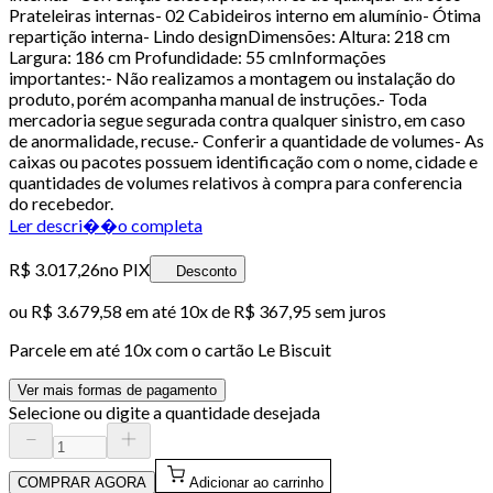
Prateleiras internas- 02 Cabideiros interno em alumínio- Ótima
repartição interna- Lindo designDimensões: Altura: 218 cm
Largura: 186 cm Profundidade: 55 cmInformações
importantes:- Não realizamos a montagem ou instalação do
produto, porém acompanha manual de instruções.- Toda
mercadoria segue segurada contra qualquer sinistro, em caso
de anormalidade, recuse.- Conferir a quantidade de volumes- As
caixas ou pacotes possuem identificação com o nome, cidade e
quantidades de volumes relativos à compra para conferencia
do recebedor.
Ler descri��o completa
R$ 3.017,26
no PIX
Desconto
ou
R$ 3.679,58
em até
10x de R$ 367,95 sem juros
Parcele em até
10
x com o cartão
Le Biscuit
Ver mais formas de pagamento
Selecione ou digite a quantidade desejada
COMPRAR AGORA
Adicionar ao carrinho